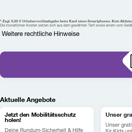
* 
Zzgl. 6,60 € Urheberrechtsabgabe beim Kauf eines Smartphones. 
Kein Aktivie
Die monatlichen Kosten setzen sich aus dem gewählten Tarif sowie einem vom Ger
Weitere rechtliche Hinweise
Der Restbetrag wird nur fällig, wenn Sie kündigen und Ihr Gerä
Gerätetausch (frühestens 12 Monate vor Ablauf der MVD möglic
Jugend+ Vorteil: 
Der Jugendvorteil ist ein tarifabhängiger Zus
Nutzung beträgt 6 Jahre. Pro Nutzer:in kann nur ein Tarif ange
Personalausweis) jener Person erforderlich, die den Tarif nut
28. Geburtstag entfallen alle gewährten Jugend+ Vorteile. 
Es g
Jahren
 wird Roaming deaktiviert. Für Kinder 
unter 14 Jahren
 
Zusendung von Drei Werbung deaktiviert. Jugendschutzsperre
Aktuelle Angebote
Jetzt den Mobilitätsschutz
Unser grat
holen!
Unser grat
Deine Rundum-Sicherheit & Hilfe
für Kids un