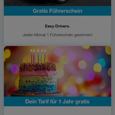
Cookies von Unternehmen in Drittstaaten, die ein ähnliches
Datenschutzniveau wie in der Europäischen Union aufweisen
(z.B. Data Privacy Framework), werden wie europäische
Unternehmen behandelt.
Easy Drivers.
Wenn Sie „Nur notwendige Cookies“ wählen, dann sind für
Sie nur jene Cookies im Einsatz, die zur Funktion dieser
Jeden Monat 1 Führerschein gewinnen!
Website unerlässlich sind.
Zum Geburtstags-Vorteil