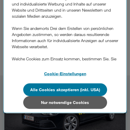
und individualisierte Werbung und Inhalte auf unserer
Website und Drittseiten und in unseren Newslettern und
sozialen Medien anzuzeigen.
Wenn Sie andernorts Drei dem Erstellen von persönlichen
Angeboten zustimmen, so werden daraus resultierende
+Gewinnspiele.
Deine
Informationen auch für individualisierte Anzeigen auf unserer
Webseite verarbeitet.
Ergreife jeden Monat erneut deine Gewinnchancen
Welche Cookies zum Einsatz kommen, bestimmen Sie. Sie
und versuche dein Glück!
können Ihre Zustimmungen später jederzeit wieder ändern.
Details und alle Optionen finden Sie unter „Cookie-
Cookie-Einstellungen
Einstellungen“.
Mitspielen
Wenn Sie allen Cookies zustimmen, werden auch Cookies
Alle Cookies akzeptieren (inkl. USA)
von Drittanbietern verarbeitet, die Ihre Daten in Ländern
außerhalb der europäischen Union (z.B. in den USA)
Nur notwendige Cookies
verarbeiten. Sie unterliegen keinem EU-konformen
Datenschutzniveau und es stehen keine wirksamen
Rechtsbehelfe zur Verfügung.