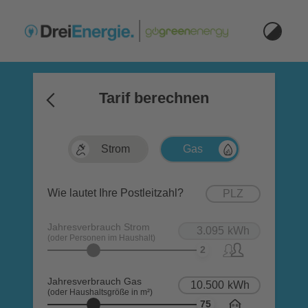
Tarif berechnen
So einfach funktioniert's:
Strom / Gas wählen
Postleitzahl eingeben
Jahresverbrauch anpassen
Wie lautet Ihre Postleitzahl?
Gewünschte Optionen anklicken und vergleich
Jahresverbrauch Strom
(oder Personen im Haushalt)
2
(oder Personen im Haushalt)
Jahresverbrauch Gas
(oder Haushaltsgröße in m²)
75