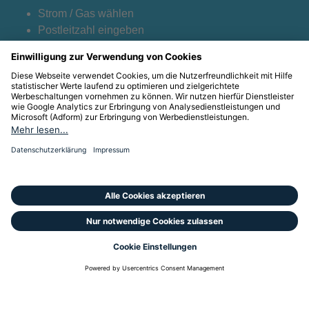
Strom / Gas wählen
Postleitzahl eingeben
Jahresverbrauch anpassen
Gewünschte Optionen anklicken und vergleichen
Datenquelle E-Control
Haftungsausschluss
© Drei Energie
Impressum
Datenschutz
Haftungsausschluss