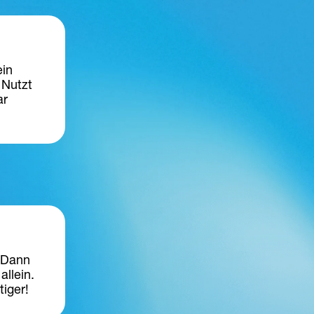
in 
 Nutzt 
r 
 Dann 
llein. 
iger! 