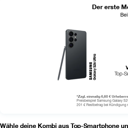
Der erste Mo
Bei
Top-Sm
*Zzgl. einmalig 6,60 € Urheber
Preisbeispiel Samsung Galaxy S26 
201 € Restbetrag bei Kündigung 
Wähle deine Kombi aus Top-Smartphone und