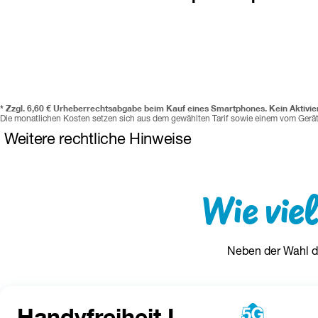
* 
Zzgl. 6,60 € Urheberrechtsabgabe beim Kauf eines Smartphones. 
Kein Aktivie
Die monatlichen Kosten setzen sich aus dem gewählten Tarif sowie einem vom Ger
Weitere rechtliche Hinweise
Der Restbetrag wird nur fällig, wenn Sie kündigen und Ihr Gerä
Gerätetausch (frühestens 12 Monate vor Ablauf der MVD möglic
Wie viel
Jugend+ Vorteil: 
Der Jugendvorteil ist ein tarifabhängiger Zus
Nutzung beträgt 6 Jahre. Pro Nutzer:in kann nur ein Tarif ange
Personalausweis) jener Person erforderlich, die den Tarif nut
Neben der Wahl d
28. Geburtstag entfallen alle gewährten Jugend+ Vorteile. 
Es g
Jahren
 wird Roaming deaktiviert. Für Kinder 
unter 14 Jahren
 
Zusendung von Drei Werbung deaktiviert. Jugendschutzsperre
Handyfreiheit L