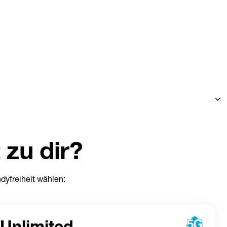
h Ihr aktuelles Gerät behalten. Gebühr für vorzeitigen 
 verrechnet. 
 zu dir?
dbar bis einschließlich 27 Jahre.
Das Mindestalter für die 
st ein gültiger amtlicher Lichtbildausweis (Reisepass oder 
rteil nach einer entsprechenden Überprüfung entfernt. Mit dem 
yfreiheit wählen:
n Tarifs ohne Jugend+ Vorteil
. Für Nutzer:innen 
unter 18 
r Mehrwertdienste), zusätzlich werden Roaming und die 
 Unlimited