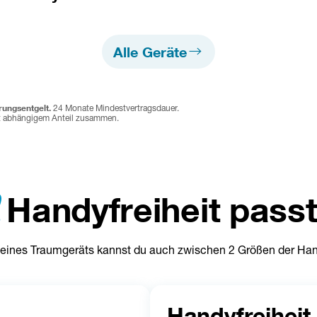
Alle Geräte
rungsentgelt.
 24 Monate Mindestvertragsdauer. 
ät abhängigem Anteil zusammen. 
t behalten oder sich für ein neues Gerät entscheiden und dennoc
h) pro offenem Monat der Mindestvertragsdauer, wird einmalig
Handyfreiheit passt
atzvorteil, der nur in ausgewählten Tarifen verfügbar ist. Anmel
meldet werden. Details: 
drei.at/jugend
. Zur Altersverifikation i
zt. Bei Nichterfüllung der Voraussetzungen wird der Jugend+ Vo
eines Traumgeräts kannst du auch zwischen 2 Größen der Hand
elten dann die regulären Preise und Bedingungen des jeweilige
wird die Jugendschutzsperre aktiviert (Sperre kostenpflichtige
 und Roaming können in der 
Kundenzone geändert werden
.
Handyfreiheit