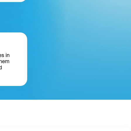
s in 
inem 
d 