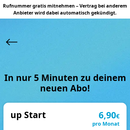
Rufnummer gratis mitnehmen – Vertrag bei anderem
Anbieter wird dabei automatisch gekündigt.
Zu 
den 
up-
Abos
In nur 5 Minuten zu deinem
neuen Abo!
up Start
6,90
€
pro Monat