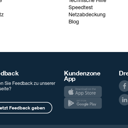
e
Technische Hilfe
Speedtest
tz
Netzabdeckung
Blog
edback
Kundenzone
Dre
App
n Sie Feedback zu unserer
eite?
etzt Feedback geben