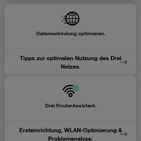
Rechtsbehelfe zur Verfügung.
Cookies von Unternehmen in Drittstaaten, die ein ähnliches
Datenschutzniveau wie in der Europäischen Union aufweisen
(z.B. Data Privacy Framework), werden wie europäische
Datenverbindung optimieren.
Unternehmen behandelt.
Wenn Sie „Nur notwendige Cookies“ wählen, dann sind für
Sie nur jene Cookies im Einsatz, die zur Funktion dieser
Tipps zur optimalen Nutzung des Drei
Website unerlässlich sind.
Netzes.
Drei RouterAssistant.
Ersteinrichtung, WLAN-Optimierung &
Problemanalyse.