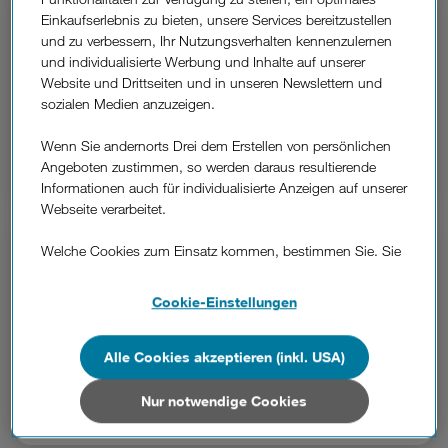
Einkaufserlebnis zu bieten, unsere Services bereitzustellen
und zu verbessern, Ihr Nutzungsverhalten kennenzulernen
und individualisierte Werbung und Inhalte auf unserer
Handyeinstellungen.
Website und Drittseiten und in unseren Newslettern und
sozialen Medien anzuzeigen.
Wenn Sie andernorts Drei dem Erstellen von persönlichen
APN- sowie MMS-Einstellungen
Angeboten zustimmen, so werden daraus resultierende
vornehmen.
Informationen auch für individualisierte Anzeigen auf unserer
Webseite verarbeitet.
Welche Cookies zum Einsatz kommen, bestimmen Sie. Sie
können Ihre Zustimmungen später jederzeit wieder ändern.
Details und alle Optionen finden Sie unter „Cookie-
Cookie-Einstellungen
E-Mail-Einstellungen.
Einstellungen“.
Wenn Sie allen Cookies zustimmen, werden auch Cookies
Alle Cookies akzeptieren (inkl. USA)
von Drittanbietern verarbeitet, die Ihre Daten in Ländern
Einbinden Ihrer Drei E-Mail-Adresse in ein
außerhalb der europäischen Union (z.B. in den USA)
Nur notwendige Cookies
Mailprogramm.
verarbeiten. Sie unterliegen keinem EU-konformen
Datenschutzniveau und es stehen keine wirksamen