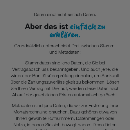
(z.B. Data Privacy Framework), werden wie europäische
Unternehmen behandelt.
Daten sind nicht einfach Daten.
einfach zu
Wenn Sie „Nur notwendige Cookies“ wählen, dann sind für
Aber das ist
Sie nur jene Cookies im Einsatz, die zur Funktion dieser
erklären.
Website unerlässlich sind.
Grundsätzlich unterscheidet Drei zwischen Stamm-
und Metadaten:
Stammdaten sind jene Daten, die Sie bei
Vertragsabschluss bekanntgeben. Und auch jene, die
wir bei der Bonitätsüberprüfung einholen, um Auskunft
über die Zahlungszuverlässigkeit zu bekommen. Lösen
Sie Ihren Vertrag mit Drei auf, werden diese Daten nach
Ablauf der gesetzlichen Fristen automatisch gelöscht.
Metadaten sind jene Daten, die wir zur Erstellung Ihrer
Monatsrechnung brauchen. Dazu gehören etwa von
Ihnen gewählte Rufnummern, Datenmengen oder
Netze, in denen Sie sich bewegt haben. Diese Daten