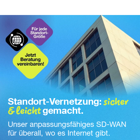
sicher
Standort-Vernetzung:
& leicht
gemacht.
Unser anpassungsfähiges SD-WAN 
für überall, wo es Internet gibt.