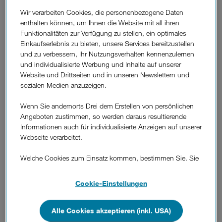
Wir verarbeiten Cookies, die personenbezogene Daten
enthalten können, um Ihnen die Website mit all ihren
Funktionalitäten zur Verfügung zu stellen, ein optimales
Letztes Update:
Einkaufserlebnis zu bieten, unsere Services bereitzustellen
Mobilfunk.
und zu verbessern, Ihr Nutzungsverhalten kennenzulernen
4G
: In Betrieb seit 2015. Übernimmt mit dem Ende von 3G mobile
Gesprächsverbindungen über VoLTE.
und individualisierte Werbung und Inhalte auf unserer
5G
: In Betrieb seit 2019, seit März 2024 erweitert um 5G SA (Stand Alone).
Website und Drittseiten und in unseren Newslettern und
Voraussetzung für Nutzung von 5G SA ist ein 5G SA-fähiges Smartphone bzw. Router.
sozialen Medien anzuzeigen.
Festnetz.
DSL
: Kabelgebundenes Breitbandinternet über Kupferleitungen.
Wenn Sie andernorts Drei dem Erstellen von persönlichen
Glasfaser
: Kabelgebundenes Breitbandinternet mit hohen Geschwindigkeiten über
Angeboten zustimmen, so werden daraus resultierende
Glasfaserkabel
Informationen auch für individualisierte Anzeigen auf unserer
Der Anspruch.
Webseite verarbeitet.
Unser Anspruch ist es, dir beste Netzqualität in Stadt und
Welche Cookies zum Einsatz kommen, bestimmen Sie. Sie
Land zu bieten. In einem Netz, das deinen Anforderungen
können Ihre Zustimmungen später jederzeit wieder ändern.
jetzt und in Zukunft gerecht wird, das mehr leistet als andere
Details und alle Optionen finden Sie unter „Cookie-
Cookie-Einstellungen
Netze.
Einstellungen“.
Auf der Karte siehst du unsere Netzabdeckung für
Wenn Sie allen Cookies zustimmen, werden auch Cookies
Alle Cookies akzeptieren (inkl. USA)
Mobilfunk im Freien mit 5G-, 4G/LTE-Internet und mehr
.
von Drittanbietern verarbeitet, die Ihre Daten in Ländern