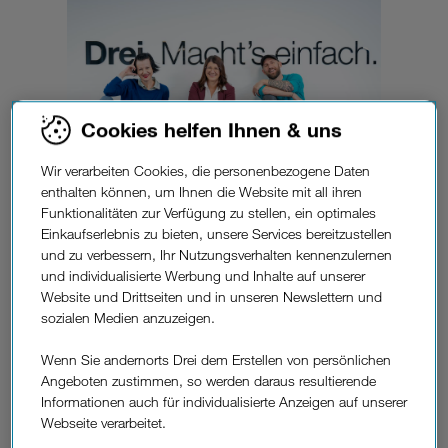
Cookies helfen Ihnen & uns
Wir verarbeiten Cookies, die personenbezogene Daten
enthalten können, um Ihnen die Website mit all ihren
Funktionalitäten zur Verfügung zu stellen, ein optimales
Einkaufserlebnis zu bieten, unsere Services bereitzustellen
und zu verbessern, Ihr Nutzungsverhalten kennenzulernen
Ein Platz zum Arbeiten.
und individualisierte Werbung und Inhalte auf unserer
Website und Drittseiten und in unseren Newslettern und
Ob Shop, Zentrale oder Kundenservice — eines haben
sozialen Medien anzuzeigen.
unsere Arbeitsplätze immer gemeinsam: Sie sind hell und
freundlich und bieten viel Raum für offene Kommunikation.
Wenn Sie andernorts Drei dem Erstellen von persönlichen
Mal wird gelacht, mal hitzig diskutiert, erst ist es
Angeboten zustimmen, so werden daraus resultierende
mucksmäuschenstill und dann wieder lauter. Unser Team ist
Informationen auch für individualisierte Anzeigen auf unserer
vielfältig und wir heißen jeden willkommen, der uns noch ein
Webseite verarbeitet.
bisschen vielfältiger macht und damit bereichert. Denn bei