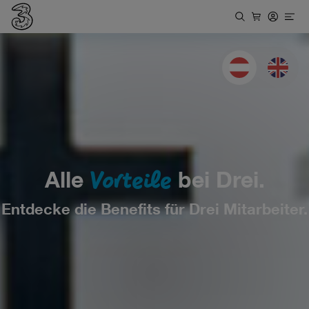
Deutsch
Englis
Vorteile
Alle
bei Drei.
Entdecke die Benefits für Drei Mitarbeiter.