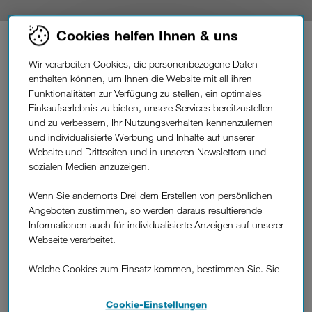
Cookies helfen Ihnen & uns
transparent.
Einfach und
Wir verarbeiten Cookies, die personenbezogene Daten
enthalten können, um Ihnen die Website mit all ihren
Funktionalitäten zur Verfügung zu stellen, ein optimales
Damit du dir deine Bewerbung bei Drei so einfach und
Einkaufserlebnis zu bieten, unsere Services bereitzustellen
transparent wie möglich vorstellen kannst, haben wir für
und zu verbessern, Ihr Nutzungsverhalten kennenzulernen
dich die wichtigsten Informationen rund um den
und individualisierte Werbung und Inhalte auf unserer
Bewerbungsprozeß zusammengestellt.
Website und Drittseiten und in unseren Newslettern und
sozialen Medien anzuzeigen.
So
läuft es ab.
Wenn Sie andernorts Drei dem Erstellen von persönlichen
Angeboten zustimmen, so werden daraus resultierende
Als erster Schritt schick uns deine Bewerbung. Es kommt
Informationen auch für individualisierte Anzeigen auf unserer
dann zu einem ersten persönlichen Gespräch, gefolgt von
Webseite verarbeitet.
einem möglichen zweiten Gespräch. In der
Entscheidungsphase wird der Dienstvertrag unterzeichnet.
Welche Cookies zum Einsatz kommen, bestimmen Sie. Sie
Wir freuen uns dich im Anschluß bei Drei willkommen zu
können Ihre Zustimmungen später jederzeit wieder ändern.
heißen.
Details und alle Optionen finden Sie unter „Cookie-
Cookie-Einstellungen