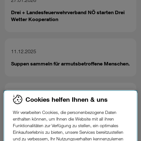
27.01.2026
Drei + Landesfeuerwehrverband NÖ starten Drei
Wetter Kooperation
11.12.2025
Suppen sammeln für armutsbetroffene Menschen.
04.12.2025
Cookies helfen Ihnen & uns
Schon zwei von drei Unternehmen nutzen KI.
Wir verarbeiten Cookies, die personenbezogene Daten
enthalten können, um Ihnen die Website mit all ihren
Funktionalitäten zur Verfügung zu stellen, ein optimales
Einkaufserlebnis zu bieten, unsere Services bereitzustellen
und zu verbessern, Ihr Nutzungsverhalten kennenzulernen
27.11.2025