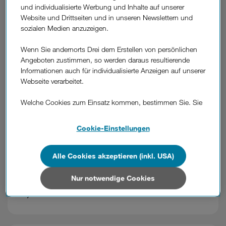
und individualisierte Werbung und Inhalte auf unserer
next layer übernimmt Rechenzentrum von Drei
Website und Drittseiten und in unseren Newslettern und
sozialen Medien anzuzeigen.
Österreich.
Wenn Sie andernorts Drei dem Erstellen von persönlichen
Angeboten zustimmen, so werden daraus resultierende
Informationen auch für individualisierte Anzeigen auf unserer
26.11.2025
Webseite verarbeitet.
Drei: Start der Glasfaser-Partnerschaft mit BBOÖ
Welche Cookies zum Einsatz kommen, bestimmen Sie. Sie
Oberösterreich.
können Ihre Zustimmungen später jederzeit wieder ändern.
Details und alle Optionen finden Sie unter „Cookie-
Cookie-Einstellungen
Einstellungen“.
Wenn Sie allen Cookies zustimmen, werden auch Cookies
Alle Cookies akzeptieren (inkl. USA)
24.11.2025
von Drittanbietern verarbeitet, die Ihre Daten in Ländern
außerhalb der europäischen Union (z.B. in den USA)
Nur notwendige Cookies
Drei Blackweek: SIM Unlimited M um günstige
verarbeiten. Sie unterliegen keinem EU-konformen
16,92 Euro/ Monat
Datenschutzniveau und es stehen keine wirksamen
Rechtsbehelfe zur Verfügung.