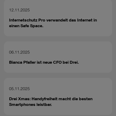
Cookies von Unternehmen in Drittstaaten, die ein ähnliches
Datenschutzniveau wie in der Europäischen Union aufweisen
12.11.2025
(z.B. Data Privacy Framework), werden wie europäische
Unternehmen behandelt.
Internetschutz Pro verwandelt das Internet in
einen Safe Space.
Wenn Sie „Nur notwendige Cookies“ wählen, dann sind für
Sie nur jene Cookies im Einsatz, die zur Funktion dieser
Website unerlässlich sind.
06.11.2025
Bianca Pfaller ist neue CFO bei Drei.
05.11.2025
Drei Xmas: Handyfreiheit macht die besten
Smartphones leistbar.