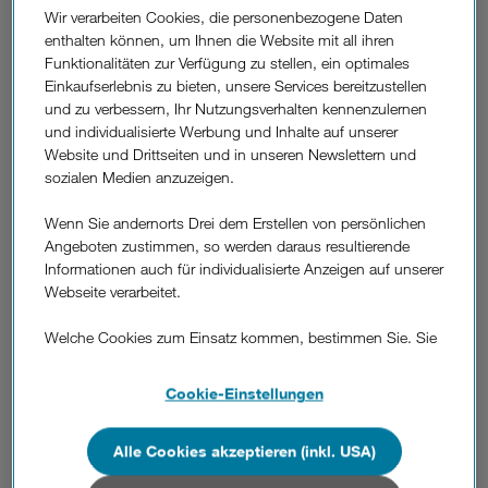
der Digitalisierung: Weinbaumeister Erich Scheiblhofer lud
Wir verarbeiten Cookies, die personenbezogene Daten
als Chef eines digitalen Leitbetriebs gemeinsam mit
enthalten können, um Ihnen die Website mit all ihren
3Business und Leitbetriebe Austria Wirtschaftstreibende der
Funktionalitäten zur Verfügung zu stellen, ein optimales
Region zu einem hochkarätigen Expertentreffen. Unter dem
Einkaufserlebnis zu bieten, unsere Services bereitzustellen
Titel "Digitalisierung – ein Fall für die Praxis" diskutierten
und zu verbessern, Ihr Nutzungsverhalten kennenzulernen
Erich Scheiblhofer, 3CCO Rudolf Schrefl und Leitbetriebe
und individualisierte Werbung und Inhalte auf unserer
Austria Geschäftsführerin Monica Rintersbacher vor rund 80
Website und Drittseiten und in unseren Newslettern und
geladenen Gästen über Herausforderungen und Chancen,
sozialen Medien anzuzeigen.
die sich durch die digitalen Möglichkeiten eröffnen.
Moderiert wurde die Veranstaltung von Ex-Skirennläuferin
Wenn Sie andernorts Drei dem Erstellen von persönlichen
Alexandra Meissnitzer.
Angeboten zustimmen, so werden daraus resultierende
Informationen auch für individualisierte Anzeigen auf unserer
3CCO Rudolf Schrefl: "Die Digitalisierung ist aktuell eine der
Webseite verarbeitet.
größten Herausforderungen für Unternehmen, speziell für
KMU. Ziel unserer österreichweiten 3Digitalimpuls-Initiative
Welche Cookies zum Einsatz kommen, bestimmen Sie. Sie
ist es, Unternehmen zum Thema digitale Transformation mit
können Ihre Zustimmungen später jederzeit wieder ändern.
unserem Know-How zu unterstützen, Ängste und Sorgen zu
Details und alle Optionen finden Sie unter „Cookie-
Cookie-Einstellungen
nehmen und die vielfältigen Chancen aufzuzeigen."
Einstellungen“.
Erich Scheiblhofer, CEO Weingut Scheiblhofer: "Wer stehen
Alle Cookies akzeptieren (inkl. USA)
Wenn Sie allen Cookies zustimmen, werden auch Cookies
bleibt, läuft Gefahr überrollt zu werden. Als klassischer
von Drittanbietern verarbeitet, die Ihre Daten in Ländern