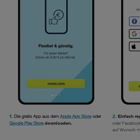
1.
2.
Die gratis App aus dem
Apple App Store
oder
Einfach re
Google Play Store
downloaden.
oder Facebook
auf Wunsch m