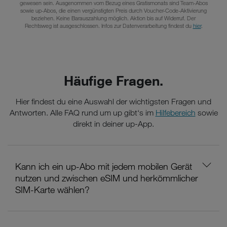
gewesen sein. Ausgenommen vom Bezug eines Gratismonats sind Team-Abos
sowie up-Abos, die einen vergünstigten Preis durch Voucher-Code-Aktivierung
beziehen. Keine Barauszahlung möglich. Aktion bis auf Widerruf. Der
Rechtsweg ist ausgeschlossen. Infos zur Datenverarbeitung findest du
hier
.
Häufige Fragen.
Hier findest du eine Auswahl der wichtigsten Fragen und
Antworten. Alle FAQ rund um up gibt‘s im
Hilfebereich
sowie
direkt in deiner up-App.
Kann ich ein up-Abo mit jedem mobilen Gerät
nutzen und zwischen eSIM und herkömmlicher
SIM-Karte wählen?