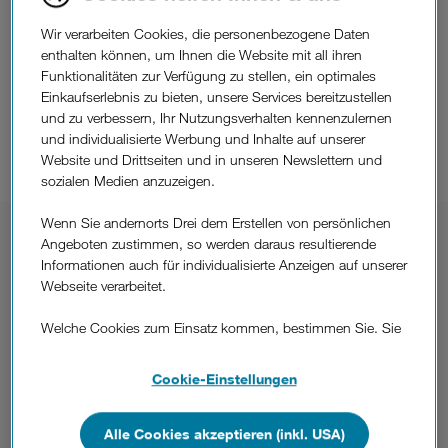
Welches Angebot passt zu dir?
Wir verarbeiten Cookies, die personenbezogene Daten
enthalten können, um Ihnen die Website mit all ihren
up fürs Handy
Funktionalitäten zur Verfügung zu stellen, ein optimales
Einkaufserlebnis zu bieten, unsere Services bereitzustellen
und zu verbessern, Ihr Nutzungsverhalten kennenzulernen
up Internet
und individualisierte Werbung und Inhalte auf unserer
Website und Drittseiten und in unseren Newslettern und
sozialen Medien anzuzeigen.
Wenn Sie andernorts Drei dem Erstellen von persönlichen
Handy.
up fürs
Angeboten zustimmen, so werden daraus resultierende
Informationen auch für individualisierte Anzeigen auf unserer
Abos für eSIM oder mit klassischer SIM-Karte.
Webseite verarbeitet.
Welche Cookies zum Einsatz kommen, bestimmen Sie. Sie
können Ihre Zustimmungen später jederzeit wieder ändern.
Details und alle Optionen finden Sie unter „Cookie-
Cookie-Einstellungen
.
.
Einstellungen“.
up
up
Start
Pure
Wenn Sie allen Cookies zustimmen, werden auch Cookies
Alle Cookies akzeptieren (inkl. USA)