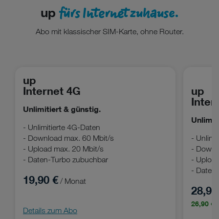
fürs Internet zuhause.
up
Abo mit klassischer SIM-Karte, ohne Router.
up
.
Internet 4G
up
Inter
Unlimitiert & günstig.
Unlimit
- Unlimitierte 4G-Daten
- Download max. 60 Mbit/s
- Unlimi
- Upload max. 20 Mbit/s
- Downl
- Daten-Turbo zubuchbar
- Uploa
- Daten
19,90 €
/ Monat
28,90
.
26,90 €
Details zum Abo