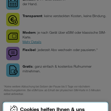
der Hand.
Transparent
: keine versteckten Kosten, keine Bindung.
Modern
: je nach Gerät über eSIM oder klassische SIM-
Karte.
Mehr Details
Flexibel
: jederzeit Abo wechseln oder pausieren.*
Gratis
: ganz einfach & kostenlos Rufnummer
mitnehmen.
*Keine weitere Abbuchung bei Setzen der Pause bis 5 Tage vor nächstem
Abbuchungstermin. Bei eSIM bzw. ab Erhalt der physischen SIM-Karte in 5 Minuten
selbst aktivierbar.
Cookies helfen Ihnen & uns