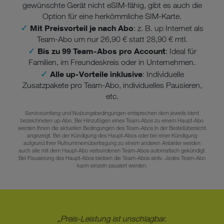
gewünschte Gerät nicht eSIM-fähig, gibt es auch die
Option für eine herkömmliche SIM-Karte.
✓
Mit Preisvorteil je nach Abo
: z. B. up Internet als
Team-Abo um nur 26,90 € statt 28,90 € mtl.
✓
Bis zu 99 Team-Abos pro Account
: Ideal für
Familien, im Freundeskreis oder in Unternehmen.
✓
Alle up-Vorteile inklusive
: Individuelle
Zusatzpakete pro Team-Abo, individuelles Pausieren,
etc.
Serviceumfang und Nutzungsbedingungen entsprechen dem jeweils ident
bezeichneten up-Abo. Bei Hinzufügen eines Team-Abos zu einem Haupt-Abo
werden Ihnen die aktuellen Bedingungen des Team-Abos in der Bestellübersicht
angezeigt. Bei der Kündigung des Haupt-Abos oder bei einer Kündigung
aufgrund Ihrer Rufnummernübertragung zu einem anderen Anbieter werden
auch alle mit dem Haupt-Abo verbundenen Team-Abos automatisch gekündigt.
Bei Pausierung des Haupt-Abos bleiben die Team-Abos aktiv. Jedes Team-Abo
kann einzeln pausiert werden.
„Preis-Leistung ist unschlagbar.