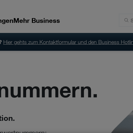
ngen
Mehr Business
?
Hier gehts zum Kontaktformular und den Business Hotli
nummern.
ion.
ehrwertnummern: