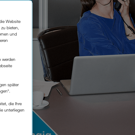
die Website
 zu bieten,
ernen und
seren
o werden
ebseite
gen später
ngen“.
et, die Ihre
ie unterliegen
elfe zur