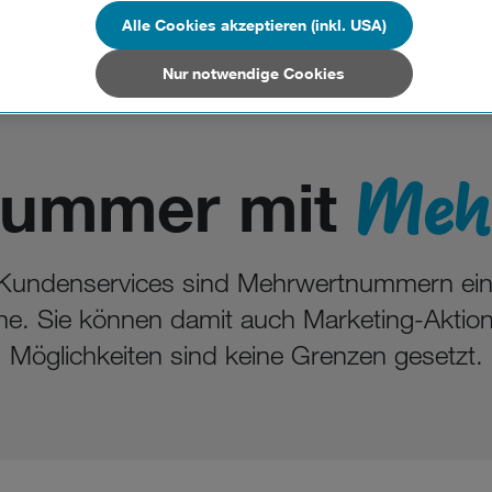
n Unternehmen in Drittstaaten, die ein ähnliches Datenschutzniveau wie i
hen Union aufweisen (z.B. Data Privacy Framework), werden wie europäis
Alle Cookies akzeptieren (inkl. USA)
en behandelt.
Nur notwendige Cookies
Nur notwendige Cookies“ wählen, dann sind für Sie nur jene Cookies im 
on dieser Website unerlässlich sind.
Mehr
Nummer mit
Kundenservices sind Mehrwertnummern ein w
ine. Sie können damit auch Marketing-Aktion
Möglichkeiten sind keine Grenzen gesetzt.