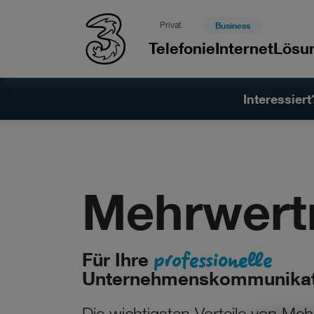
Privat
Business
Telefonie
Internet
Lösu
Interessiert
Mehrwert
professionelle
Für Ihre
Unternehmenskommunikat
Die wichtigsten Vorteile von M