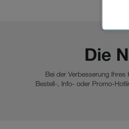
Cookies vo
Europäisc
Unternehm
Wenn Sie „
zur Funkti
Die 
Bei der Verbesserung Ihres 
Bestell-, Info- oder Promo-Hotl