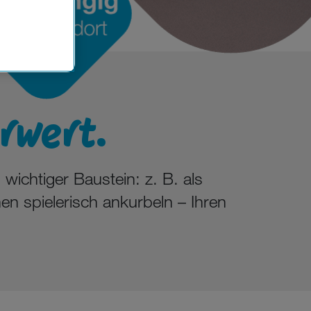
n der
che
Einsatz, die
wert.
ichtiger Baustein: z. B. als
en spielerisch ankurbeln – Ihren