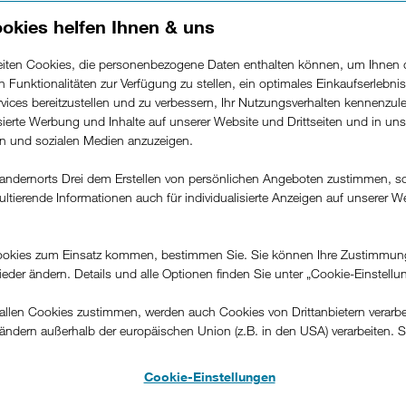
okies helfen Ihnen & uns
 durch
beiten Cookies, die personenbezogene Daten enthalten können, um Ihnen 
 bei
ren Funktionalitäten zur Verfügung zu stellen, ein optimales Einkaufserlebnis
vices bereitzustellen und zu verbessern, Ihr Nutzungsverhalten kennenzul
derungen des
isierte Werbung und Inhalte auf unserer Website und Drittseiten und in un
rn und sozialen Medien anzuzeigen.
andernorts Drei dem Erstellen von persönlichen Angeboten zustimmen, s
ultierende Informationen auch für individualisierte Anzeigen auf unserer W
t auch bei sehr
.
okies zum Einsatz kommen, bestimmen Sie. Sie können Ihre Zustimmun
wieder ändern. Details und alle Optionen finden Sie unter „Cookie-Einstellu
nistration - von
llen Cookies zustimmen, werden auch Cookies von Drittanbietern verarbeit
tung bis zu
ändern außerhalb der europäischen Union (z.B. in den USA) verarbeiten. S
-konformen Datenschutzniveau und es stehen keine wirksamen Rechtsbeh
ien
.
Cookie-Einstellungen