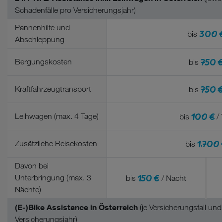
Schadenfälle pro Versicherungsjahr)
Pannenhilfe und
300 
bis
Abschleppung
750 
Bergungskosten
bis
750 
Kraftfahrzeugtransport
bis
100 €
Leihwagen (max. 4 Tage)
bis
/
1.700
Zusätzliche Reisekosten
bis
Davon bei
150 €
Unterbringung (max. 3
bis
/ Nacht
Nächte)
(E-)Bike Assistance in Österreich
(je Versicherungsfall und
Versicherungsjahr)