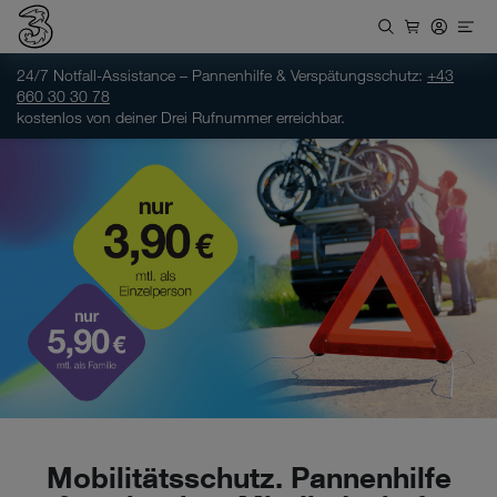
24/7 Notfall-Assistance – Pannenhilfe & Verspätungsschutz:
+43
660 30 30 78
kostenlos von deiner Drei Rufnummer erreichbar.
Mobilitätsschutz. Pannenhilfe