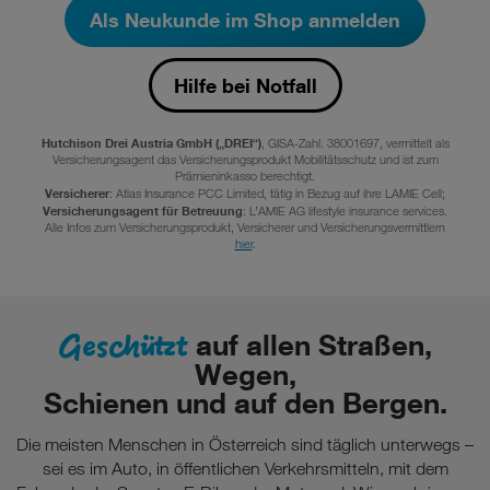
Als Neukunde im Shop anmelden
Hilfe bei Notfall
Hutchison Drei Austria GmbH („DREI“)
, GISA-Zahl. 38001697, vermittelt als
Versicherungsagent das Versicherungsprodukt Mobilitätsschutz und ist zum
Prämieninkasso berechtigt.
Versicherer
: Atlas Insurance PCC Limited, tätig in Bezug auf ihre LAMIE Cell;
Versicherungsagent für Betreuung
: L’AMIE AG lifestyle insurance services.
Alle Infos zum Versicherungsprodukt, Versicherer und Versicherungsvermittlern
hier
.
Geschützt
auf allen Straßen,
Wegen,
Schienen und auf den Bergen.
Die meisten Menschen in Österreich sind täglich unterwegs –
sei es im Auto, in öffentlichen Verkehrsmitteln, mit dem