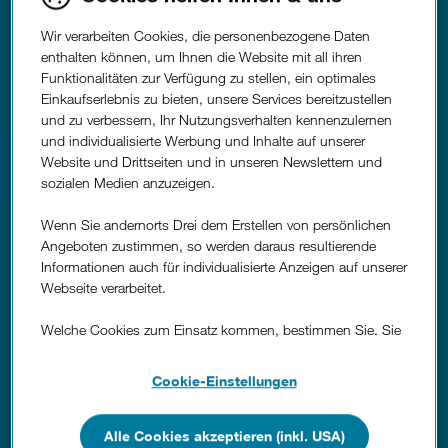
KFZ-Pannenhilfe.
Wir verarbeiten Cookies, die personenbezogene Daten
Inklusive Fahrzeug-Rückholung und gratis
enthalten können, um Ihnen die Website mit all ihren
Ersatzwagen.
Funktionalitäten zur Verfügung zu stellen, ein optimales
Einkaufserlebnis zu bieten, unsere Services bereitzustellen
und zu verbessern, Ihr Nutzungsverhalten kennenzulernen
Mehr erfahren
und individualisierte Werbung und Inhalte auf unserer
Website und Drittseiten und in unseren Newslettern und
sozialen Medien anzuzeigen.
Wenn Sie andernorts Drei dem Erstellen von persönlichen
Angeboten zustimmen, so werden daraus resultierende
Informationen auch für individualisierte Anzeigen auf unserer
Webseite verarbeitet.
Welche Cookies zum Einsatz kommen, bestimmen Sie. Sie
Hubschrauberrettung.
können Ihre Zustimmungen später jederzeit wieder ändern.
Details und alle Optionen finden Sie unter „Cookie-
Wir übernehmen die Kosten dafür.
Cookie-Einstellungen
Einstellungen“.
Wenn Sie allen Cookies zustimmen, werden auch Cookies
Alle Cookies akzeptieren (inkl. USA)
Mehr erfahren