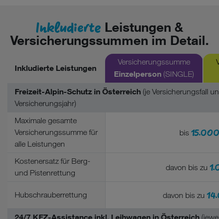
Inkludierte
Leistungen &
Versicherungssummen im Detail.
Versicherungssumme
Inkludierte Leistungen
Einzelperson
(SINGLE)
Freizeit-Alpin-Schutz in Österreich
(je Versicherungsfall u
Versicherungsjahr)
Maximale gesamte
15.000
Versicherungssumme für
bis
alle Leistungen
Kostenersatz für Berg-
1.
davon bis zu
und Pistenrettung
14
Hubschrauberrettung
davon bis zu
24/7 KFZ-Assistance inkl. Leihwagen in Österreich
(jewei