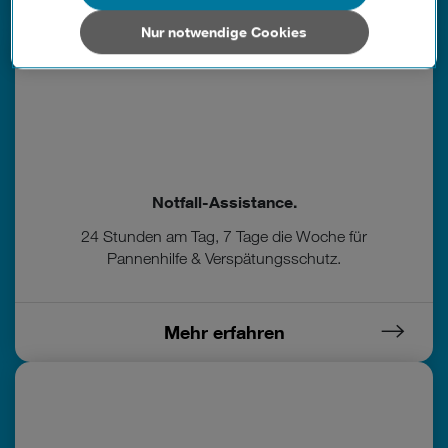
von Drittanbietern verarbeitet, die Ihre Daten in Ländern
außerhalb der europäischen Union (z.B. in den USA)
Nur notwendige Cookies
verarbeiten. Sie unterliegen keinem EU-konformen
Datenschutzniveau und es stehen keine wirksamen
Rechtsbehelfe zur Verfügung.
Cookies von Unternehmen in Drittstaaten, die ein ähnliches
Datenschutzniveau wie in der Europäischen Union aufweisen
(z.B. Data Privacy Framework), werden wie europäische
Unternehmen behandelt.
Notfall-Assistance.
24 Stunden am Tag, 7 Tage die Woche für
Wenn Sie „Nur notwendige Cookies“ wählen, dann sind für
Pannenhilfe & Verspätungsschutz.
Sie nur jene Cookies im Einsatz, die zur Funktion dieser
Website unerlässlich sind.
Mehr erfahren