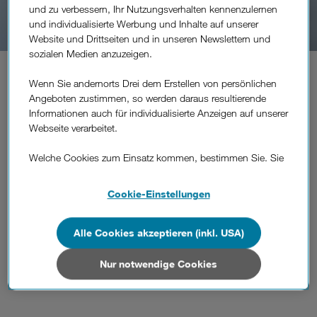
und zu verbessern, Ihr Nutzungsverhalten kennenzulernen
und individualisierte Werbung und Inhalte auf unserer
Website und Drittseiten und in unseren Newslettern und
sozialen Medien anzuzeigen.
neuer
Dein
Job bei Drei.
Wenn Sie andernorts Drei dem Erstellen von persönlichen
Angeboten zustimmen, so werden daraus resultierende
Warum wir täglich daran arbeiten, ein anregendes
Informationen auch für individualisierte Anzeigen auf unserer
Umfeld für unsere Mitarbeitenden zu schaffen? Ganz
Webseite verarbeitet.
einfach – damit du jeden Tag gerne in die Arbeit
kommst. Und natürlich, damit du einen richtig guten
Welche Cookies zum Einsatz kommen, bestimmen Sie. Sie
Job machen kannst. Spannend, offen, innovativ und
können Ihre Zustimmungen später jederzeit wieder ändern.
voller Leidenschaft – dein neuer Job bei Drei.
Details und alle Optionen finden Sie unter „Cookie-
Cookie-Einstellungen
Einstellungen“.
Zu den offenen Stellen
Wenn Sie allen Cookies zustimmen, werden auch Cookies
Alle Cookies akzeptieren (inkl. USA)
von Drittanbietern verarbeitet, die Ihre Daten in Ländern
außerhalb der europäischen Union (z.B. in den USA)
Nur notwendige Cookies
verarbeiten. Sie unterliegen keinem EU-konformen
Datenschutzniveau und es stehen keine wirksamen
Rechtsbehelfe zur Verfügung.