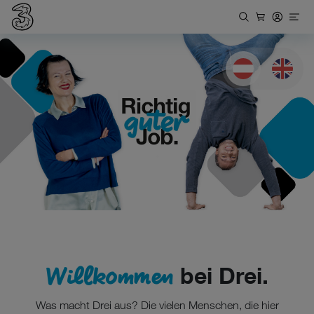
Karriere
bei
Deutsch
Englis
Drei:
richtig
guter
Job.
Willkommen
bei Drei.
Was macht Drei aus? Die vielen Menschen, die hier