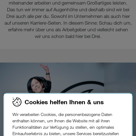
miteinander arbeiten und gemeinsam Großartiges leisten.
Das tun wir immer auf Augenhöhe und deshalb sind wir bei
Drei auch alle per du. Sowohl im Unternehmen als auch hier
auf unseren Karriere-Seiten. In diesem Sinne: Schau dich um,
erfahre mehr über uns als Arbeitgeber und vielleicht sehen
wir uns schon bald hier bei Drei.
Cookies helfen Ihnen & uns
Wir verarbeiten Cookies, die personenbezogene Daten
enthalten können, um Ihnen die Website mit all ihren
Funktionalitäten zur Verfügung zu stellen, ein optimales
Einkaufserlebnis zu bieten, unsere Services bereitzustellen