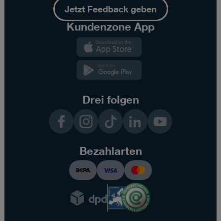
Jetzt Feedback geben
Kundenzone App
Kundenzone
App
Kundenzone
App
Drei folgen
Facebook
Instagram
TikTok
LinkedIn
YouTube
Bezahlarten