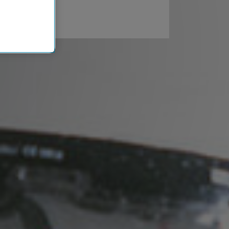
n der
che
Einsatz, die