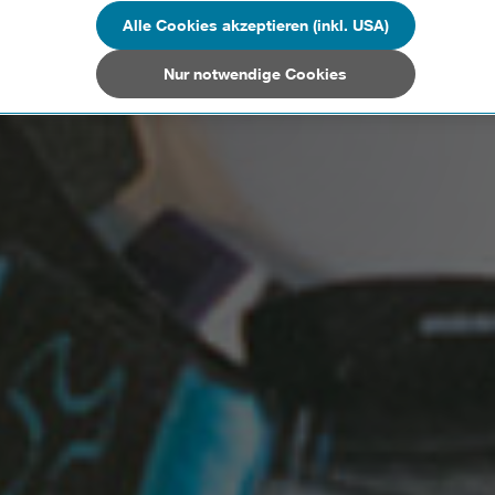
n Unternehmen in Drittstaaten, die ein ähnliches Datenschutzniveau wie i
hen Union aufweisen (z.B. Data Privacy Framework), werden wie europäis
Alle Cookies akzeptieren (inkl. USA)
en behandelt.
Nur notwendige Cookies
Nur notwendige Cookies“ wählen, dann sind für Sie nur jene Cookies im 
on dieser Website unerlässlich sind.