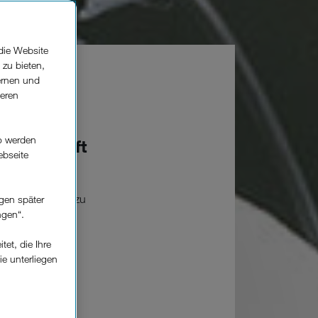
die Website
 zu bieten,
ernen und
seren
o werden
eidenschaft
ebseite
nellen Formaten zu
gen später
interglemm.
ngen“.
 2025.
et, die Ihre
ie unterliegen
elfe zur