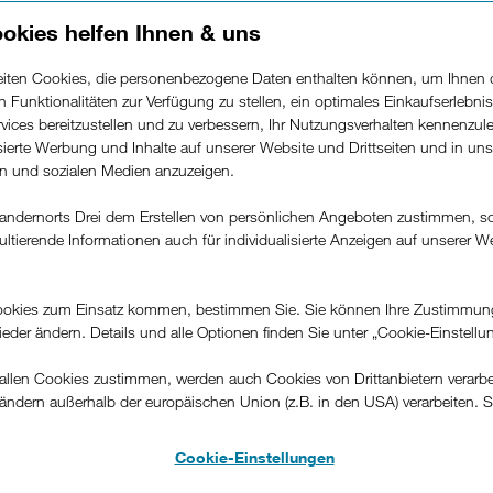
okies helfen Ihnen & uns
beiten Cookies, die personenbezogene Daten enthalten können, um Ihnen 
ren Funktionalitäten zur Verfügung zu stellen, ein optimales Einkaufserlebnis
vices bereitzustellen und zu verbessern, Ihr Nutzungsverhalten kennenzul
isierte Werbung und Inhalte auf unserer Website und Drittseiten und in un
rn und sozialen Medien anzuzeigen.
andernorts Drei dem Erstellen von persönlichen Angeboten zustimmen, s
 ins Herz: Die Kraft von Sportevents, L
ultierende Informationen auch für individualisierte Anzeigen auf unserer W
.
rahlkraft sportlicher Großevents im Wandel der Zeit: Von traditio
okies zum Einsatz kommen, bestimmen Sie. Sie können Ihre Zustimmun
ssen. Im Fokus: Ski-WM und die Mountain-Attack in Saalbach-H
wieder ändern. Details und alle Optionen finden Sie unter „Cookie-Einstellu
21. Jänner
xperten aus Sport, digitalen Medien und Wirtschaft am
llen Cookies zustimmen, werden auch Cookies von Drittanbietern verarbeit
ändern außerhalb der europäischen Union (z.B. in den USA) verarbeiten. S
-konformen Datenschutzniveau und es stehen keine wirksamen Rechtsbeh
.
Cookie-Einstellungen