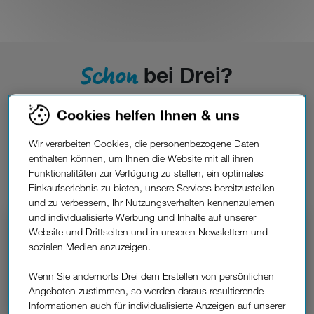
Schon
bei Drei?
Wenn Sie bereits bei Drei sind, sind wir für Fragen und
Cookies helfen Ihnen & uns
Anliegen gerne für Sie da. Sie erreichen uns schriftlich,
telefonisch über 0660 30 30 80 oder direkt bei einem Drei
Wir verarbeiten Cookies, die personenbezogene Daten
BusinessPartner.
enthalten können, um Ihnen die Website mit all ihren
Funktionalitäten zur Verfügung zu stellen, ein optimales
Wir sind für Sie da:
Einkaufserlebnis zu bieten, unsere Services bereitzustellen
und zu verbessern, Ihr Nutzungsverhalten kennenzulernen
und individualisierte Werbung und Inhalte auf unserer
Website und Drittseiten und in unseren Newslettern und
Business-Beratung.
sozialen Medien anzuzeigen.
Haben Sie eine:n persönliche:n Business-
Berater:in, so hilft diese:r bei Fragen und Anliegen
Wenn Sie andernorts Drei dem Erstellen von persönlichen
gerne weiter.
Angeboten zustimmen, so werden daraus resultierende
Informationen auch für individualisierte Anzeigen auf unserer