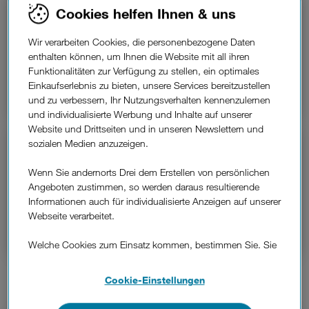
Cookies helfen Ihnen & uns
Roaming Länder & Preise.
Alles zum Surfen und Telefonieren im Ausland.
Wir verarbeiten Cookies, die personenbezogene Daten
enthalten können, um Ihnen die Website mit all ihren
Funktionalitäten zur Verfügung zu stellen, ein optimales
Alle Infos im Detail
Einkaufserlebnis zu bieten, unsere Services bereitzustellen
und zu verbessern, Ihr Nutzungsverhalten kennenzulernen
und individualisierte Werbung und Inhalte auf unserer
Website und Drittseiten und in unseren Newslettern und
sozialen Medien anzuzeigen.
Roaming Zusatzpakete.
Wenn Sie andernorts Drei dem Erstellen von persönlichen
Unser Extra für günstigere Preise im Ausland.
Angeboten zustimmen, so werden daraus resultierende
Informationen auch für individualisierte Anzeigen auf unserer
Webseite verarbeitet.
Alle Infos im Detail
Welche Cookies zum Einsatz kommen, bestimmen Sie. Sie
können Ihre Zustimmungen später jederzeit wieder ändern.
Details und alle Optionen finden Sie unter „Cookie-
Cookie-Einstellungen
Business
Roaming.
Einstellungen“.