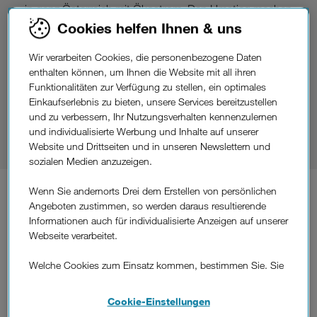
in ganz Österreich mit Ökostrom. Den Umstieg machen
wir dir besonders einfach: Wir errechnen in wenigen
Cookies helfen Ihnen & uns
Sekunden die zu erwartenden Kosten, den Wechsel
übernehmen wir ebenfalls komplett für dich – und zwar
Wir verarbeiten Cookies, die personenbezogene Daten
ganz einfach online, ohne dass du dafür vor die Tür
enthalten können, um Ihnen die Website mit all ihren
musst.
Funktionalitäten zur Verfügung zu stellen, ein optimales
Einkaufserlebnis zu bieten, unsere Services bereitzustellen
und zu verbessern, Ihr Nutzungsverhalten kennenzulernen
Tarif-Rechner
und individualisierte Werbung und Inhalte auf unserer
Website und Drittseiten und in unseren Newslettern und
sozialen Medien anzuzeigen.
Wenn Sie andernorts Drei dem Erstellen von persönlichen
Preisgarantie.
Ihre
Angeboten zustimmen, so werden daraus resultierende
Informationen auch für individualisierte Anzeigen auf unserer
Webseite verarbeitet.
Wir zeigen dir nicht nur die zu erwartenden Kosten mit
Drei Energie, sondern geben dir außerdem eine
Welche Cookies zum Einsatz kommen, bestimmen Sie. Sie
Preisgarantie bis 31. Dezember 2027. Zu Drei Energie
können Ihre Zustimmungen später jederzeit wieder ändern.
wechseln lohnt sich somit doppelt: Du tust etwas
Details und alle Optionen finden Sie unter „Cookie-
Gutes für die Umwelt und musst dir keine Sorgen über
Cookie-Einstellungen
Einstellungen“.
mögliche Preiserhöhungen machen.