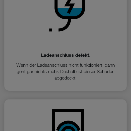
Cookies von Unternehmen in Drittstaaten, die ein ähnliches
Datenschutzniveau wie in der Europäischen Union aufweisen
(z.B. Data Privacy Framework), werden wie europäische
Unternehmen behandelt.
Wenn Sie „Nur notwendige Cookies“ wählen, dann sind für
Sie nur jene Cookies im Einsatz, die zur Funktion dieser
Website unerlässlich sind.
Ladeanschluss defekt.
Wenn der Ladeanschluss nicht funktioniert, dann
geht gar nichts mehr. Deshalb ist dieser Schaden
abgedeckt.