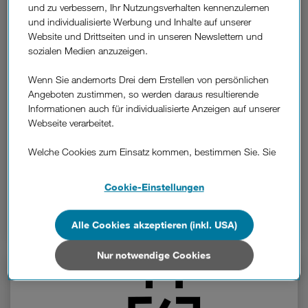
und zu verbessern, Ihr Nutzungsverhalten kennenzulernen
und individualisierte Werbung und Inhalte auf unserer
Website und Drittseiten und in unseren Newslettern und
sozialen Medien anzuzeigen.
Wenn Sie andernorts Drei dem Erstellen von persönlichen
Angeboten zustimmen, so werden daraus resultierende
Informationen auch für individualisierte Anzeigen auf unserer
Webseite verarbeitet.
Welche Cookies zum Einsatz kommen, bestimmen Sie. Sie
Audio-Fehlfunktionen.
können Ihre Zustimmungen später jederzeit wieder ändern.
Details und alle Optionen finden Sie unter „Cookie-
Cookie-Einstellungen
Guter Klang ist einfach wichtig. Deshalb sind Sie
Einstellungen“.
gegen Audio-Schäden, wie z.B. am Lautsprecher,
versichert.
Wenn Sie allen Cookies zustimmen, werden auch Cookies
Alle Cookies akzeptieren (inkl. USA)
von Drittanbietern verarbeitet, die Ihre Daten in Ländern
außerhalb der europäischen Union (z.B. in den USA)
Nur notwendige Cookies
verarbeiten. Sie unterliegen keinem EU-konformen
Datenschutzniveau und es stehen keine wirksamen
Rechtsbehelfe zur Verfügung.