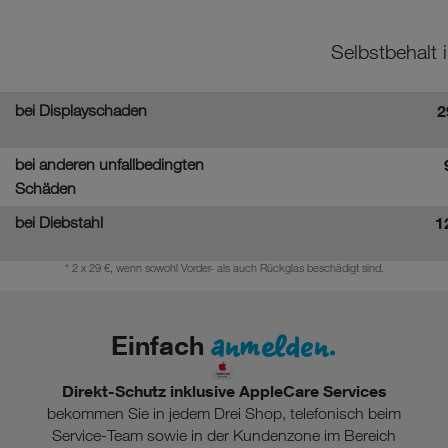
Selbstbehalt 
bei Displayschaden
2
bei anderen unfallbedingten
Schäden
bei Diebstahl
1
* 2 x 29 €, wenn sowohl Vorder- als auch Rückglas beschädigt sind.
anmelden.
Einfach
Direkt-Schutz inklusive AppleCare Services
bekommen Sie in jedem Drei Shop, telefonisch beim
Service-Team sowie in der Kundenzone im Bereich