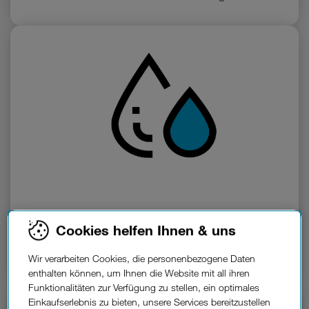
Flüssigkeitsschäden.
Cookies helfen Ihnen & uns
Egal ob Spritzer, ein umgekipptes Glas oder ein
Sturz ins Wasser. Direkt-Schutz hilft.
Wir verarbeiten Cookies, die personenbezogene Daten
enthalten können, um Ihnen die Website mit all ihren
Funktionalitäten zur Verfügung zu stellen, ein optimales
Einkaufserlebnis zu bieten, unsere Services bereitzustellen