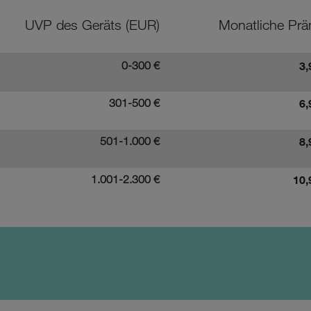
UVP des Geräts (EUR)
Monatliche Prä
0-300 €
3,
301-500 €
6,
501-1.000 €
8,
1.001-2.300 €
10,