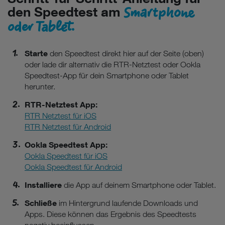
Smartphone
den Speedtest am
Sie nur jene Cookies im Einsatz, die zur Funktion dieser
oder Tablet.
Website unerlässlich sind.
Starte
den Speedtest direkt hier auf der Seite (oben)
oder lade dir alternativ die RTR-Netztest oder Ookla
Speedtest-App für dein Smartphone oder Tablet
herunter.
RTR-Netztest App:
RTR Netztest für iOS
RTR Netztest für Android
Ookla Speedtest App:
Ookla Speedtest für iOS
Ookla Speedtest für Android
Installiere
die App auf deinem Smartphone oder Tablet.
Schließe
im Hintergrund laufende Downloads und
Apps. Diese können das Ergebnis des Speedtests