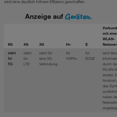
wird eine deutlich höhere Effizienz geschaffen.
Geräten.
Anzeige auf
Verbun
mit ein
WLAN-
5G
4G
3G
H+
E
Netzwer
steht
steht
steht für
für
für
wird dies
für
für
eine 3G-
HSPA+
EDGE
Informat
5G
LTE
Verbindung.
durch da
WLAN-S
ersetzt, b
Android 
das Sym
zusätzlic
neben de
Netzverb
angezeig