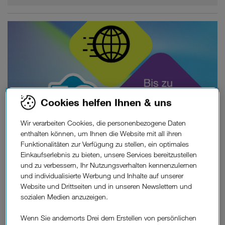
Cookies helfen Ihnen & uns
Wir verarbeiten Cookies, die personenbezogene Daten
enthalten können, um Ihnen die Website mit all ihren
Funktionalitäten zur Verfügung zu stellen, ein optimales
Unglücklich mit deinem Testergebnis?
Einkaufserlebnis zu bieten, unsere Services bereitzustellen
und zu verbessern, Ihr Nutzungsverhalten kennenzulernen
Wechsel
Zeit für deinen
zu unserem Zuhause-Internet.
und individualisierte Werbung und Inhalte auf unserer
Website und Drittseiten und in unseren Newslettern und
Zu den Tarifen
sozialen Medien anzuzeigen.
Wenn Sie andernorts Drei dem Erstellen von persönlichen