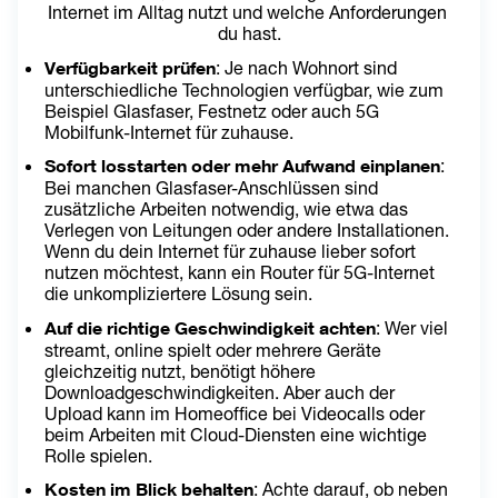
Internet im Alltag nutzt und welche Anforderungen 
Gebäude (FTTB) oder direkt bis in die Wohnung (FTTH) geführt 
du hast.
wird. Die letzte Verbindung zum Endgerät kann dabei auch 
teilweise über Kupferleitungen erfolgen. Anschlüsse mit 
Verfügbarkeit prüfen
: Je nach Wohnort sind 
„Festnetz-Technologie“ umfasst Anschlüsse auf Basis von DSL-
Technologien, bei denen die Datenübertragung überwiegend 
unterschiedliche Technologien verfügbar, wie zum 
über Kupferleitungen erfolgt. Die konkrete Anschlussart hängt 
Beispiel Glasfaser, Festnetz oder auch 5G 
von der technischen Verfügbarkeit am jeweiligen Standort ab.
Mobilfunk-Internet für zuhause.
Sofort losstarten oder mehr Aufwand einplanen
: 
Unlimited Mix:
 10% Rabatt auf die monatlichen Grundentgelte 
Bei manchen Glasfaser-Anschlüssen sind 
ab zwei Tarifen aus aktuellem Portfolio, die über eine 
zusätzliche Arbeiten notwendig, wie etwa das 
gemeinsame Rechnung abgerechnet werden. Ausgenommen: 
Verlegen von Leitungen oder andere Installationen. 
up- und Wertkarten-Tarife. Nicht mit anderen Aktionen 
Wenn du dein Internet für zuhause lieber sofort 
kombinierbar.
nutzen möchtest, kann ein Router für 5G-Internet 
die unkompliziertere Lösung sein.
Auf die richtige Geschwindigkeit achten
: Wer viel 
streamt, online spielt oder mehrere Geräte 
gleichzeitig nutzt, benötigt höhere 
Downloadgeschwindigkeiten. Aber auch der 
Upload kann im Homeoffice bei Videocalls oder 
beim Arbeiten mit Cloud-Diensten eine wichtige 
Rolle spielen.
Kosten im Blick behalten
: Achte darauf, ob neben 