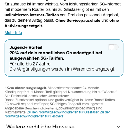
für zuhause ist immer wichtig. Vom leistungsstarken 5G-Internet 
mit modernem Router bis hin zu Glasfaser gibt es mit den 
unlimitierten Internet-Tarifen
 von Drei das passende Angebot, 
das zu deinem Alltag passt. 
Ohne Servicepauschale
 und 
ohne 
Aktivierungsentgelt
.
Mehr Info
Jugend+ Vorteil
20% auf dein monatliches Grundentgelt bei
ausgewählten 5G-Tarifen.
Für alle bis 27 Jahre
Die Vergünstigungen werden im Warenkorb angezeigt.
Kein Aktivierungsentgelt. 
* 
Mindestvertragsdauer: 24 Monate. 
Kündigungsfrist: 1 Monat. 
Tarif gültig bei Neuanmeldung bis auf Widerruf. 
Alle Preise inkl. gesetzlicher Umsatzsteuer.
Boost! Zusatzpaket optional und gratis verfügbar in Home Boost! Tarifen. 
5G soweit regional verfügbar, 5G fähiges Endgerät vorausgesetzt.
Geschwindigkeiten 
Angegebene 
(„download/upload max“) sind 
Maximalwerte: 
Zu den Normalgeschwindigkeiten für Glasfaser.
Zu den 
Normalgeschwindigkeiten für Festnetz.
Weitere rechtliche Hinweise