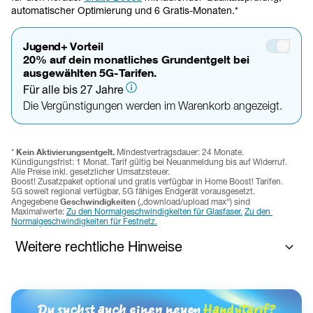
automatischer Optimierung und 6 Gratis-Monaten.*
Jugend+ Vorteil
20% auf dein monatliches Grundentgelt bei
ausgewählten 5G-Tarifen.
Für alle bis 27 Jahre
Die Vergünstigungen werden im Warenkorb angezeigt.
Kein Aktivierungsentgelt. 
* 
Mindestvertragsdauer: 24 Monate. 
Kündigungsfrist: 1 Monat. 
Tarif gültig bei Neuanmeldung bis auf Widerruf. 
Alle Preise inkl. gesetzlicher Umsatzsteuer.
Boost! Zusatzpaket optional und gratis verfügbar in Home Boost! Tarifen. 
5G soweit regional verfügbar, 5G fähiges Endgerät vorausgesetzt.
Geschwindigkeiten 
Angegebene 
(„download/upload max“) sind 
Maximalwerte: 
Zu den Normalgeschwindigkeiten für Glasfaser.
Zu den 
Normalgeschwindigkeiten für Festnetz.
Weitere rechtliche Hinweise
Jugend+ Vorteil: 
Der Jugendvorteil ist ein tarifabhängiger 
Zusatzvorteil, der ausschließlich in ausgewählten Tarifen mit 5G-
Mobilfunk und nicht für Tarife mit Festnetz-/Glasfasertechnologie 
Du suchst auch einen neuen 
Handytarif?