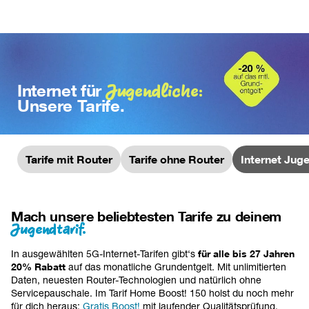
Jugendliche:
Internet für
Unsere Tarife.
Tarife mit Router
Tarife ohne Router
Internet Juge
Mach unsere beliebtesten Tarife zu deinem
Jugendtarif.
In ausgewählten 5G-Internet-Tarifen gibt‘s 
für alle bis 27 Jahren 
20% Rabatt
 auf das monatliche Grundentgelt. Mit unlimitierten 
Daten, neuesten Router-Technologien und natürlich ohne 
Servicepauschale. 
Im Tarif Home Boost! 150 holst du noch mehr 
für dich heraus: 
Gratis Boost!
 mit laufender Qualitätsprüfung, 