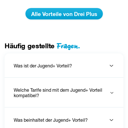
über Kupferleitungen erfolgt. Die konkrete Anschlussart hängt 
von der technischen Verfügbarkeit am jeweiligen Standort ab.
Alle Vorteile von Drei Plus
Unlimited Mix:
 10% Rabatt auf die monatlichen Grundentgelte 
ab zwei Tarifen aus aktuellem Portfolio, die über eine 
gemeinsame Rechnung abgerechnet werden. Ausgenommen: 
up- und Wertkarten-Tarife. Nicht mit anderen Aktionen 
kombinierbar.
Fragen.
Häufig gestellte
Was ist der Jugend+ Vorteil?
Welche Tarife sind mit dem Jugend+ Vorteil
kompatibel?
Was beinhaltet der Jugend+ Vorteil?