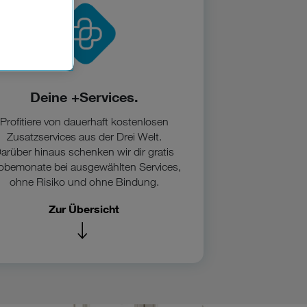
n der
che
Einsatz, die
Deine +Services.
Profitiere von dauerhaft kostenlosen
Zusatzservices aus der Drei Welt.
arüber hinaus schenken wir dir gratis
obemonate bei ausgewählten Services,
ohne Risiko und ohne Bindung.
Zur Übersicht