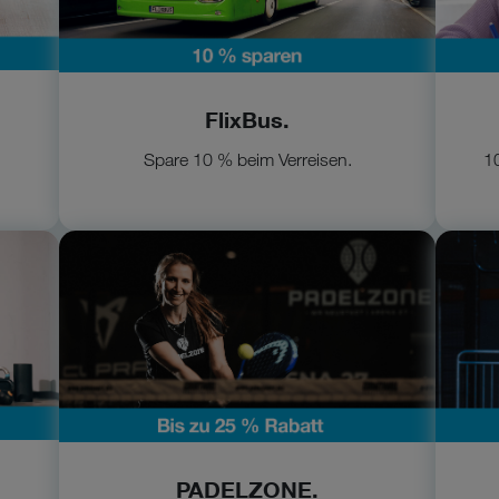
FlixBus.
Spare 10 % beim Verreisen.
10
Zur Padelzone
Zur
PADELZONE.