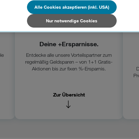
n Unternehmen in Drittstaaten, die ein ähnliches Datenschutzniveau wie i
hen Union aufweisen (z.B. Data Privacy Framework), werden wie europäis
Alle Cookies akzeptieren (inkl. USA)
en behandelt.
Nur notwendige Cookies
Nur notwendige Cookies“ wählen, dann sind für Sie nur jene Cookies im 
on dieser Website unerlässlich sind.
Deine +Ersparnisse.
le
Entdecke alle unsere Vorteilspartner zum
regelmäßig Geldsparen – von 1+1 Gratis-
Aktionen bis zur fixen %-Ersparnis.
D
Pr
Zur Übersicht