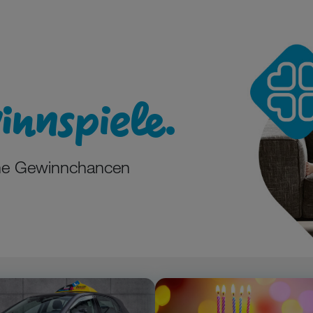
nnspiele.
ine Gewinnchancen
Zum Geburtstags-Vortei