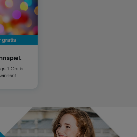
nspiel.
gs 1 Gratis-
ewinnen!