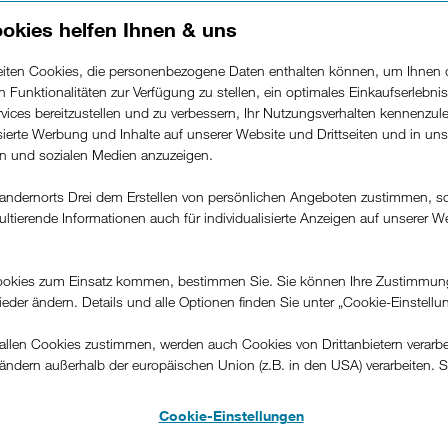
ur bei Telefonie, Internet und
okies helfen Ihnen & uns
t, Shopping, Kultur oder auch
it Drei Plus eröffnet sich dir
beiten Cookies, die personenbezogene Daten enthalten können, um Ihnen 
n Monat einmalige Preise bei
ren Funktionalitäten zur Verfügung zu stellen, ein optimales Einkaufserlebnis
lmäßigen +Ersparnissen bei
vices bereitzustellen und zu verbessern, Ihr Nutzungsverhalten kennenzul
 +Services aus der Drei Welt!
isierte Werbung und Inhalte auf unserer Website und Drittseiten und in un
hne einen Cent extra.
rn und sozialen Medien anzuzeigen.
andernorts Drei dem Erstellen von persönlichen Angeboten zustimmen, s
ultierende Informationen auch für individualisierte Anzeigen auf unserer W
.
okies zum Einsatz kommen, bestimmen Sie. Sie können Ihre Zustimmun
wieder ändern. Details und alle Optionen finden Sie unter „Cookie-Einstellu
ute Gründe, bei Drei zu
llen Cookies zustimmen, werden auch Cookies von Drittanbietern verarbeit
ändern außerhalb der europäischen Union (z.B. in den USA) verarbeiten. S
-konformen Datenschutzniveau und es stehen keine wirksamen Rechtsbeh
.
Cookie-Einstellungen