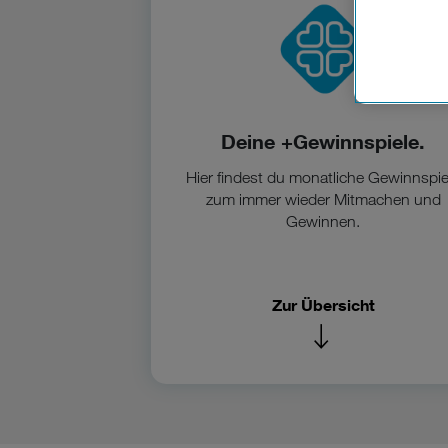
Cookies vo
Europäisc
Unternehm
Wenn Sie „
zur Funkti
Deine +Gewinnspiele.
Hier findest du monatliche Gewinnspie
zum immer wieder Mitmachen und
Gewinnen.
Zur Übersicht