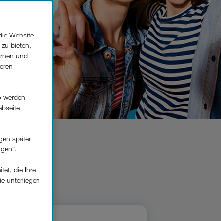
die Website
 zu bieten,
ernen und
seren
o werden
ebseite
gen später
ngen“.
 sein.
et, die Ihre
ie unterliegen
elfe zur