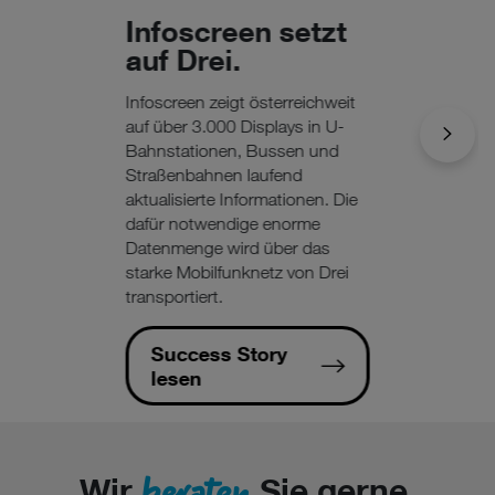
Wenn Sie „Nur notwendige Cookies“ wählen, dann sind für
Infoscreen setzt
Sie nur jene Cookies im Einsatz, die zur Funktion dieser
auf Drei.
Website unerlässlich sind.
Infoscreen zeigt österreichweit
auf über 3.000 Displays in U-
Bahnstationen, Bussen und
Straßenbahnen laufend
aktualisierte Informationen. Die
dafür notwendige enorme
Datenmenge wird über das
starke Mobilfunknetz von Drei
transportiert.
Success Story
lesen
beraten
Wir
Sie gerne.