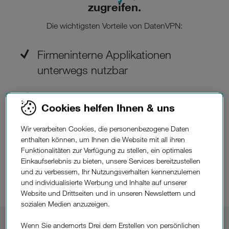
zugreifen.
Die wichtigsten Vorteile von DatenVPN:
Firmeninterne Applikationen
unterwegs nutzbar
Sicherer Schutz vor Fremdzugriffen
Cookies helfen Ihnen & uns
Mobiler Zugriff aufs Intranet
Wir verarbeiten Cookies, die personenbezogene Daten
enthalten können, um Ihnen die Website mit all ihren
Funktionalitäten zur Verfügung zu stellen, ein optimales
Remote Zugriff auf Ihr 5G Private
Einkaufserlebnis zu bieten, unsere Services bereitzustellen
Network
und zu verbessern, Ihr Nutzungsverhalten kennenzulernen
und individualisierte Werbung und Inhalte auf unserer
Website und Drittseiten und in unseren Newslettern und
sozialen Medien anzuzeigen.
Wenn Sie andernorts Drei dem Erstellen von persönlichen