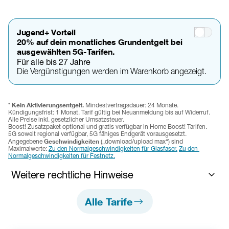
Jugend+ Vorteil
20% auf dein monatliches Grundentgelt bei
ausgewählten 5G-Tarifen.
Für alle bis 27 Jahre
Die Vergünstigungen werden im Warenkorb angezeigt.
Kein Aktivierungsentgelt. 
* 
Mindestvertragsdauer: 24 Monate. 
Kündigungsfrist: 1 Monat. 
Tarif gültig bei Neuanmeldung bis auf Widerruf. 
Alle Preise inkl. gesetzlicher Umsatzsteuer.
Boost! Zusatzpaket optional und gratis verfügbar in Home Boost! Tarifen. 
5G soweit regional verfügbar, 5G fähiges Endgerät vorausgesetzt.
Geschwindigkeiten 
Angegebene 
(„download/upload max“) sind 
Maximalwerte: 
Zu den Normalgeschwindigkeiten für Glasfaser.
Zu den 
Normalgeschwindigkeiten für Festnetz.
Weitere rechtliche Hinweise
Jugend+ Vorteil: 
Der Jugendvorteil ist ein tarifabhängiger 
Alle Tarife
Zusatzvorteil, der ausschließlich in ausgewählten Tarifen mit 5G-
Mobilfunk und nicht für Tarife mit Festnetz-/Glasfasertechnologie 
verfügbar ist und gewährt 20 % Rabatt auf das Grundentgelt. 