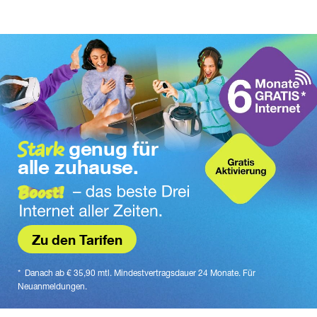
Stark
genug für
alle zuhause.
Zu den Tarifen
*  Danach ab € 35,90 mtl. Mindestvertragsdauer 24 Monate. Für 
Neuanmeldungen.