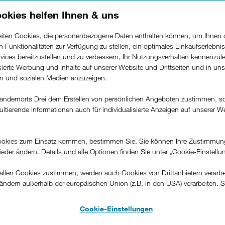
okies helfen Ihnen & uns
beiten Cookies, die personenbezogene Daten enthalten können, um Ihnen 
ren Funktionalitäten zur Verfügung zu stellen, ein optimales Einkaufserlebnis
vices bereitzustellen und zu verbessern, Ihr Nutzungsverhalten kennenzul
isierte Werbung und Inhalte auf unserer Website und Drittseiten und in un
rn und sozialen Medien anzuzeigen.
andernorts Drei dem Erstellen von persönlichen Angeboten zustimmen, s
ultierende Informationen auch für individualisierte Anzeigen auf unserer W
.
okies zum Einsatz kommen, bestimmen Sie. Sie können Ihre Zustimmun
wieder ändern. Details und alle Optionen finden Sie unter „Cookie-Einstellu
llen Cookies zustimmen, werden auch Cookies von Drittanbietern verarbeit
ändern außerhalb der europäischen Union (z.B. in den USA) verarbeiten. S
-konformen Datenschutzniveau und es stehen keine wirksamen Rechtsbeh
.
Cookie-Einstellungen