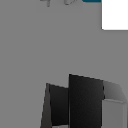
Cookies vo
Europäisc
Unternehm
Wenn Sie „
zur Funkti