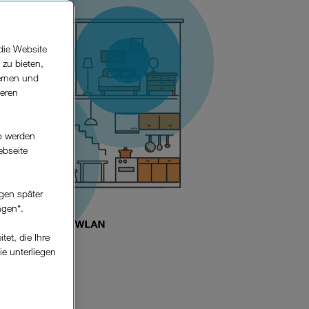
die Website
 zu bieten,
ernen und
seren
o werden
ebseite
gen später
ngen“.
et, die Ihre
ie unterliegen
elfe zur