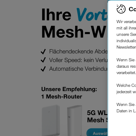
Co
Wir verar
mit all ih
unsere Ser
individual
Newslette
Wenn Sie 
daraus res
verarbeitet
Welche Co
jederzeit 
Wenn Sie a
Daten in L
keinem EU
Verfügung