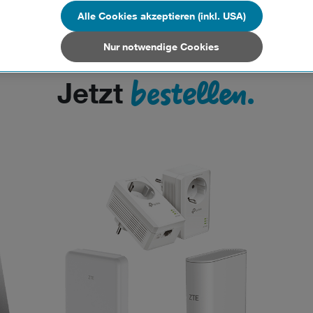
n Unternehmen in Drittstaaten, die ein ähnliches Datenschutzniveau wie i
hen Union aufweisen (z.B. Data Privacy Framework), werden wie europäis
Alle Cookies akzeptieren (inkl. USA)
en behandelt.
Nur notwendige Cookies
Nur notwendige Cookies“ wählen, dann sind für Sie nur jene Cookies im 
on dieser Website unerlässlich sind.
bestellen.
Jetzt