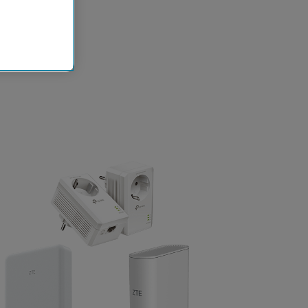
n der
che
Einsatz, die