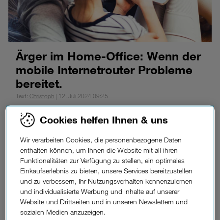
Ärger im Home-Office: Wenn der
mobile Internetrouter Probleme
bereitet.
Text:
Christoph
| 12. Juli 2024 09:25
nkedIn
Link des Blogs kopieren
Cookies helfen Ihnen & uns
Auch in Zeiten der Corona-Krise heißt es gerade im Job,
Wir verarbeiten Cookies, die personenbezogene Daten
beim Studium und im Alltag: Das Leben muss
enthalten können, um Ihnen die Website mit all ihren
weitergehen. Dazu gehört auch eine stabile und
Funktionalitäten zur Verfügung zu stellen, ein optimales
funktionierende Internetverbindung. Wir zeigen Ihnen
Einkaufserlebnis zu bieten, unsere Services bereitzustellen
deshalb was Sie unternehmen können, wenn Ihr
und zu verbessern, Ihr Nutzungsverhalten kennenzulernen
Internetrouter Probleme verursacht und streikt.
und individualisierte Werbung und Inhalte auf unserer
Website und Drittseiten und in unseren Newslettern und
Haben Sie sich auch schon einmal gefragt, wie die schier
sozialen Medien anzuzeigen.
unbegrenzten Möglichkeiten des Internets einfach in Ihren