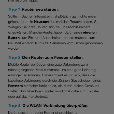
Hier also die Tipps:
Tipp 1:
Router neu starten.
Wenn Sie „Nur notwendige Cookies“ wählen, dann sind für
Sie nur jene Cookies im Einsatz, die zur Funktion dieser
Sollte in Sachen Internet einmal plötzlich gar nichts mehr
Website unerlässlich sind.
gehen, kann ein
Neustart
des mobilen Routers helfen. So
zwingen Sie Ihren Router, sich neu ins Mobilfunknetz
einzuwählen. Manche Router haben dafür einen
eigenen
Button
zum Ein- und Ausschalten, andere müssen zum
Neustart einfach 10 bis 20 Sekunden vom Strom genommen
werden.
Tipp 2:
Den Router zum Fenster stellen.
Mobile Router benötigen eine gute Verbindung zum
nächstgelegenen Mobilfunkmast, um eine gute Leistung
erbringen zu können. Dabei scheint es logisch, dass die
kabellose Verbindung durch die dünnen Glasscheiben eines
Fensters
einfacher funktioniert, als durch dickes Gemäuer.
Stellen Sie daher Ihren Router möglichst nahe zum Fenster
oder auf das Fensterbrett.
Tipp 3:
Die WLAN-Verbindung überprüfen.
Dafür, dass Ihr mobiler Router eine schlechte