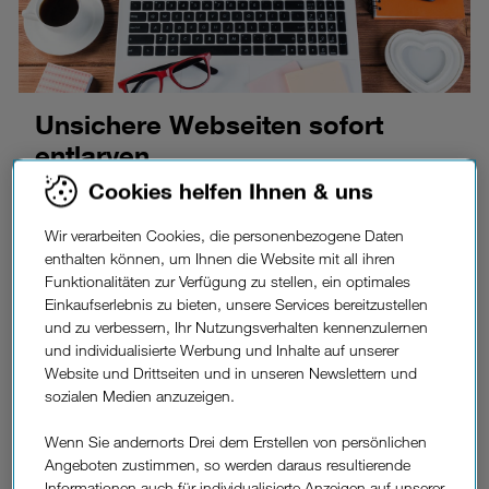
Unsichere Webseiten sofort
entlarven.
Text:
Christoph
| 04. Februar 2026 13:30
Cookies helfen Ihnen & uns
nkedIn
Link des Blogs kopieren
Wir verarbeiten Cookies, die personenbezogene Daten
enthalten können, um Ihnen die Website mit all ihren
Phishing-Mails, Trojaner und Viren. Jährlich steigt die
Funktionalitäten zur Verfügung zu stellen, ein optimales
Opferrate von Datenmissbrauch aufgrund der
Einkaufserlebnis zu bieten, unsere Services bereitzustellen
ausgeklügelten Vorgehensweise der Hacker.
und zu verbessern, Ihr Nutzungsverhalten kennenzulernen
Unternehmen stehen dafür umfangreiche
und individualisierte Werbung und Inhalte auf unserer
Schutzangebote zur Verfügung, das Angebot für
Website und Drittseiten und in unseren Newslettern und
Konsumenten ist hingegen überschaubar. Folgende
sozialen Medien anzuzeigen.
Vorgehensweise unterstützt unsichere Internetseiten
frühzeitig zu erkennen und ermöglicht sicheres Surfen im
Wenn Sie andernorts Drei dem Erstellen von persönlichen
Internet:
Angeboten zustimmen, so werden daraus resultierende
Informationen auch für individualisierte Anzeigen auf unserer