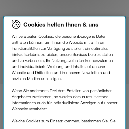
Cookies helfen Ihnen & uns
richtige
Die
Anbindung für Ihre
Anforderungen.
Wir verarbeiten Cookies, die personenbezogene Daten
enthalten können, um Ihnen die Website mit all ihren
Die Datenübertragung steht in Zentrum aller IoT-
Funktionalitäten zur Verfügung zu stellen, ein optimales
Anwendungen. Mit unserer Netzexpertise und Infrastruktur
Einkaufserlebnis zu bieten, unsere Services bereitzustellen
bieten wir Ihnen die optimalen Technologien und Services,
und zu verbessern, Ihr Nutzungsverhalten kennenzulernen
die perfekt auf Ihre Digitalisierungsprojekte und
und individualisierte Werbung und Inhalte auf unserer
Anwendungsfälle abgestimmt sind.
Website und Drittseiten und in unseren Newslettern und
sozialen Medien anzuzeigen.
Wenn Sie andernorts Drei dem Erstellen von persönlichen
Angeboten zustimmen, so werden daraus resultierende
Informationen auch für individualisierte Anzeigen auf unserer
Webseite verarbeitet.
Welche Cookies zum Einsatz kommen, bestimmen Sie. Sie
können Ihre Zustimmungen später jederzeit wieder ändern.