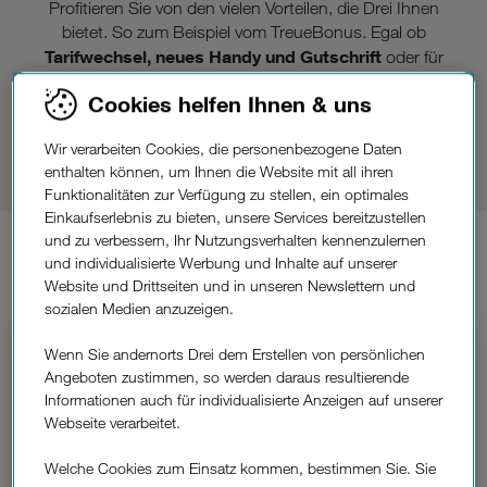
Profitieren Sie von den vielen Vorteilen, die Drei Ihnen
bietet. So zum Beispiel vom TreueBonus. Egal ob
Tarifwechsel, neues Handy und Gutschrift
oder für
alle mit Internet einen neuen Router: Sie wählen was
Cookies helfen Ihnen & uns
am besten zu Ihnen passt. Ihren TreueBonus
Kundenzone,
bekommen Sie jederzeit online in der
in
Wir verarbeiten Cookies, die personenbezogene Daten
Shops
jedem unserer
und überall wo es Drei gibt.
enthalten können, um Ihnen die Website mit all ihren
Funktionalitäten zur Verfügung zu stellen, ein optimales
Einkaufserlebnis zu bieten, unsere Services bereitzustellen
und zu verbessern, Ihr Nutzungsverhalten kennenzulernen
lösen
So
Sie Ihren TreueBonus
und individualisierte Werbung und Inhalte auf unserer
ein.
Website und Drittseiten und in unseren Newslettern und
sozialen Medien anzuzeigen.
Wenn Sie andernorts Drei dem Erstellen von persönlichen
Angeboten zustimmen, so werden daraus resultierende
Informationen auch für individualisierte Anzeigen auf unserer
Webseite verarbeitet.
Welche Cookies zum Einsatz kommen, bestimmen Sie. Sie