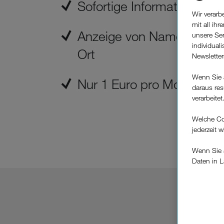
Sofortige Information übe
Wir verar
mit all ih
Anzeige von Name des An
unsere Ser
individual
Ort
Newslette
Wenn Sie 
Nur 1 Euro pro Monat
daraus res
verarbeitet
Welche Co
jederzeit 
Wenn Sie a
Daten in L
keinem EU
Verfügung
Cookies vo
Europäisc
Unternehm