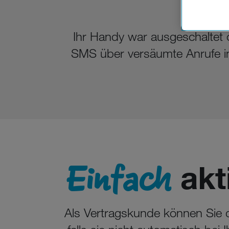
Wenn Sie „
zur Funkti
Ihr Handy war ausgeschaltet
SMS über versäumte Anrufe i
Einfach
akti
Als Vertragskunde können Sie 