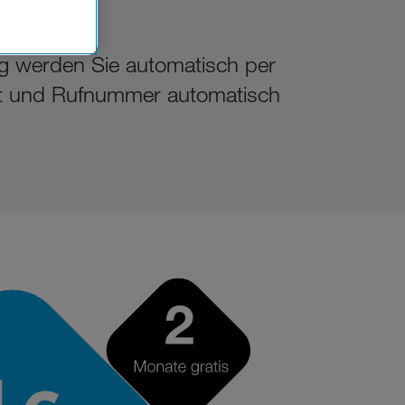
Einsatz, die
g werden Sie automatisch per
it und Rufnummer automatisch