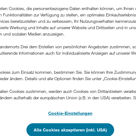
r versäumte Anrufe
beiten Cookies, die personenbezogene Daten enthalten können, um Ihnen 
ren Funktionalitäten zur Verfügung zu stellen, ein optimales Einkaufserlebnis
rufers, PLZ und
vices bereitzustellen und zu verbessern, Ihr Nutzungsverhalten kennenzul
isierte Werbung und Inhalte auf unserer Website und Drittseiten und in un
rn und sozialen Medien anzuzeigen.
andernorts Drei dem Erstellen von persönlichen Angeboten zustimmen, s
ultierende Informationen auch für individualisierte Anzeigen auf unserer W
.
okies zum Einsatz kommen, bestimmen Sie. Sie können Ihre Zustimmun
wieder ändern. Details und alle Optionen finden Sie unter „Cookie-Einstellu
llen Cookies zustimmen, werden auch Cookies von Drittanbietern verarbeit
ändern außerhalb der europäischen Union (z.B. in den USA) verarbeiten. S
-konformen Datenschutzniveau und es stehen keine wirksamen Rechtsbeh
.
Cookie-Einstellungen
n Unternehmen in Drittstaaten, die ein ähnliches Datenschutzniveau wie i
hen Union aufweisen (z.B. Data Privacy Framework), werden wie europäis
Alle Cookies akzeptieren (inkl. USA)
en behandelt.