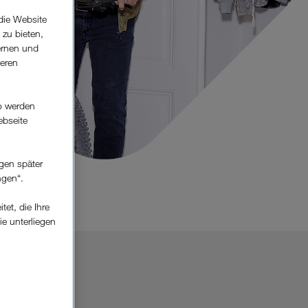
die Website
 zu bieten,
ernen und
seren
o werden
ebseite
gen später
ngen“.
et, die Ihre
ie unterliegen
elfe zur
n der
che