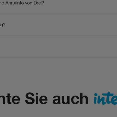
nd Anrufinfo von Drei?
ng?
int
nte Sie auch