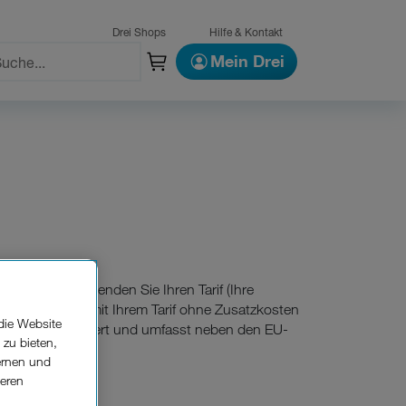
Drei Shops
Hilfe & Kontakt
Mein Drei
. Seitdem verwenden Sie Ihren Tarif (Ihre
S und surfen mit Ihrem Tarif ohne Zusatzkosten
die Website
 laufend erweitert und umfasst neben den EU-
 zu bieten,
 und Ukraine.
ernen und
seren