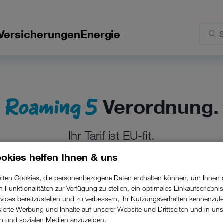
Versicherungen
Energie
Roaming 5
Verordnung.
Ihr Tarif ist EU-fit.
okies helfen Ihnen & uns
andsreisen in der EU entfallen die bisher üblichen Roaminggebühren
 in der EU wie daheim. Sie telefonieren, verschicken SMS und MM
beiten Cookies, die personenbezogene Daten enthalten können, um Ihnen 
ie
Länderliste
der EU-Roaming Verordnung wurde seither übrigens
ren Funktionalitäten zur Verfügung zu stellen, ein optimales Einkaufserlebnis
ten heute auch Island, Liechtenstein, Norwegen, Republik Moldau
vices bereitzustellen und zu verbessern, Ihr Nutzungsverhalten kennenzul
isierte Werbung und Inhalte auf unserer Website und Drittseiten und in un
rn und sozialen Medien anzuzeigen.