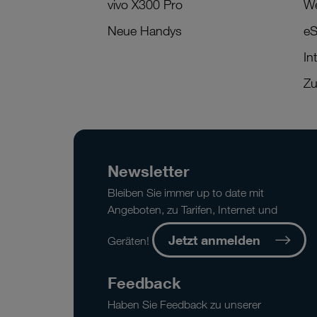
vivo X300 Pro
We
Neue Handys
eS
In
Zu
Newsletter
Bleiben Sie immer up to date mit
Angeboten, zu Tarifen, Internet und
Jetzt anmelden
Geräten!
Feedback
Haben Sie Feedback zu unserer