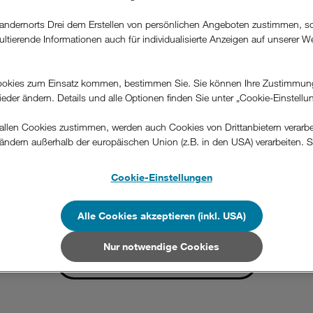
andernorts Drei dem Erstellen von persönlichen Angeboten zustimmen, s
ultierende Informationen auch für individualisierte Anzeigen auf unserer W
.
mit
ür alle Tarife
Roamin
okies zum Einsatz kommen, bestimmen Sie. Sie können Ihre Zustimmun
wieder ändern. Details und alle Optionen finden Sie unter „Cookie-Einstellu
llen Cookies zustimmen, werden auch Cookies von Drittanbietern verarbeit
gen Tarife, egal ob Sie einen Vertrag mit oder ohne Bindung oder e
ändern außerhalb der europäischen Union (z.B. in den USA) verarbeiten. S
Tarife, die Roaming nicht inkludiert haben.
-konformen Datenschutzniveau und es stehen keine wirksamen Rechtsbeh
.
eisen gedacht, nicht aber für eine überwiegende Nutzung in eine
Cookie-Einstellungen
g festgelegt, die einen Aufschlag pro MB, Minute, SMS und MMS vo
n Unternehmen in Drittstaaten, die ein ähnliches Datenschutzniveau wie i
 kommt. Aber keine Sorge, wir informieren Sie im Fall der Fälle zu
hen Union aufweisen (z.B. Data Privacy Framework), werden wie europäis
Alle Cookies akzeptieren (inkl. USA)
verrechnet, wenn die Nutzung sich auch danach nicht ändert.
en behandelt.
Nur notwendige Cookies
Nur notwendige Cookies“ wählen, dann sind für Sie nur jene Cookies im 
alle Infos zur fairen Nutzung
on dieser Website unerlässlich sind.