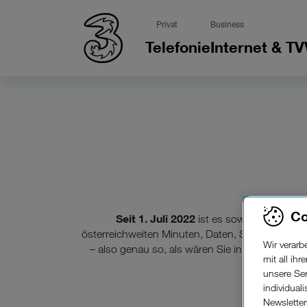
Privat
Business
Telefonie
Internet & TV
Co
Seit 1. Juli 2022
ist es soweit! Bei Ausl
österreichweiten Minuten, Daten, SMS und MMS)
Wir verar
– also genau so, als wären Sie in Österreich. D
mit all ih
Mitgliedstaa
unsere Ser
individual
Newslette