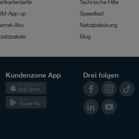
rtkartentarife
Technische Hilfe
IM-App up
Speedtest
ternet-Abo
Netzabdeckung
satzpakete
Blog
Kundenzone App
Drei folgen
Kundenzone
Facebook
Instagram
TikTok
App
Kundenzone
LinkedIn
YouTube
App