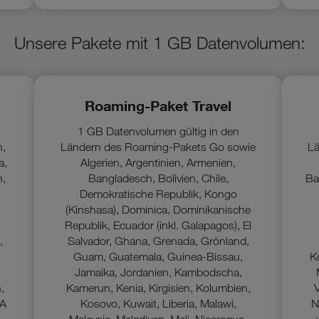
Unsere Pakete mit 1 GB Datenvolumen:
Roaming-Paket Travel
1 GB Datenvolumen gültig in den
n,
Ländern des Roaming-Pakets Go sowie
Lä
a,
Algerien, Argentinien, Armenien,
n,
Bangladesch, Bolivien, Chile,
Ba
Demokratische Republik, Kongo
,
(Kinshasa), Dominica, Dominikanische
Republik, Ecuador (inkl. Galapagos), El
,
Salvador, Ghana, Grenada, Grönland,
,
Guam, Guatemala, Guinea-Bissau,
K
Jamaika, Jordanien, Kambodscha,
,
Kamerun, Kenia, Kirgisien, Kolumbien,
SA
Kosovo, Kuwait, Liberia, Malawi,
N