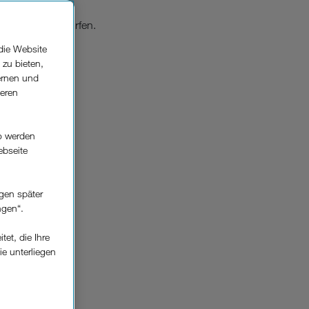
 EU günstig surfen.
die Website
 zu bieten,
ernen und
seren
o werden
r
ebseite
gen später
ngen“.
et, die Ihre
ie unterliegen
*
elfe zur