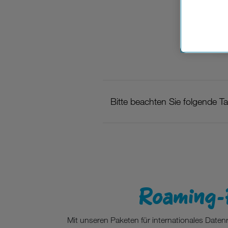
Cookies vo
Europäisc
Unternehm
Wenn Sie „
zur Funkti
Bitte beachten Sie folgende Tar
Roaming-
Mit unseren Paketen für internationales Date