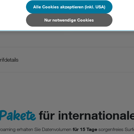
n Unternehmen in Drittstaaten, die ein ähnliches Datenschutzniveau wie i
hen Union aufweisen (z.B. Data Privacy Framework), werden wie europäis
Alle Cookies akzeptieren (inkl. USA)
Jetzt kaufen
Jetzt kaufen
en behandelt.
Nur notwendige Cookies
Nur notwendige Cookies“ wählen, dann sind für Sie nur jene Cookies im 
on dieser Website unerlässlich sind.
ifdetails
Pakete
für international
für 15 Tage
nroaming erhalten Sie Datenvolumen
sorgenfreies Surf