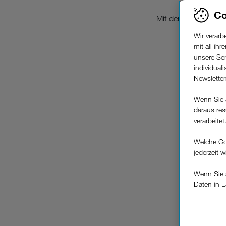
Co
Mit den Roaming un
Wir verar
mit all ih
unsere Ser
individual
Newslette
Wenn Sie 
daraus res
verarbeitet
Welche Co
jederzeit 
Wenn Sie a
Daten in L
keinem EU
Verfügung