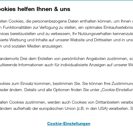
okies helfen Ihnen & uns
d Datenroaming Monatspaketen von Drei können Sie innerhalb der
beiten Cookies, die personenbezogene Daten enthalten können, um Ihnen 
ren Funktionalitäten zur Verfügung zu stellen, ein optimales Einkaufserlebnis
vices bereitzustellen und zu verbessern, Ihr Nutzungsverhalten kennenzul
5G Speed 200 +
5G Speed 500 +
isierte Werbung und Inhalte auf unserer Website und Drittseiten und in un
10GB
Unlimited GB
rn und sozialen Medien anzuzeigen.
Österreichweites
Österreichweites
andernorts Drei dem Erstellen von persönlichen Angeboten zustimmen, s
Geschwindigkeitsupgrade für
Geschwindigkeitsupgrade fü
ultierende Informationen auch für individualisierte Anzeigen auf unserer W
Ihren Tarif je nach
Ihren Tarif je nach
.
Verfügbarkeit: 5G und 4G mit
Verfügbarkeit: 5G mit bis zu
bis zu 200 Mbit/s Download-
500 Mbit/s. 4G mit bis zu
okies zum Einsatz kommen, bestimmen Sie. Sie können Ihre Zustimmun
und bis zu 50 Mbit/s
300 Mbit/s Download-und
wieder ändern. Details und alle Optionen finden Sie unter „Cookie-Einstellu
Uploadgeschwindigkeit. +
bis zu 100 Mbit/s
10GB Daten österreichweit
Uploadgeschwindigkeit. +
llen Cookies zustimmen, werden auch Cookies von Drittanbietern verarbeit
und in der EU 1)
Unlimitierte Daten
ändern außerhalb der europäischen Union (z.B. in den USA) verarbeiten. S
österreichweit und in der EU
-konformen Datenschutzniveau und es stehen keine wirksamen Rechtsbeh
Pro Monat: 5,75 €
.
Pro Monat: 8,25 €
Cookie-Einstellungen