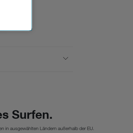
n der
che
Einsatz, die
es Surfen.
en in ausgewählten Ländern außerhalb der EU.