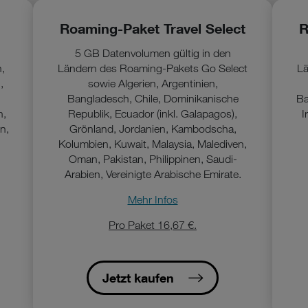
Roaming-Paket Travel Select
R
5 GB Datenvolumen gültig in den
n,
Ländern des Roaming-Pakets Go Select
Lä
,
sowie Algerien, Argentinien,
Bangladesch, Chile, Dominikanische
Ba
n,
Republik, Ecuador (inkl. Galapagos),
I
n,
Grönland, Jordanien, Kambodscha,
Kolumbien, Kuwait, Malaysia, Malediven,
Oman, Pakistan, Philippinen, Saudi-
Arabien, Vereinigte Arabische Emirate.
Mehr Infos
Pro Paket 16,67 €.
Jetzt kaufen