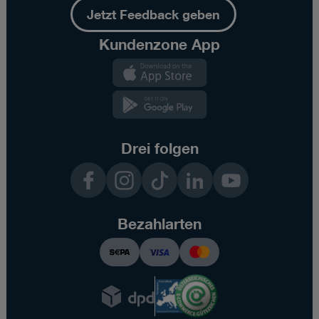
Jetzt Feedback geben
Kundenzone App
Kundenzone
App
Kundenzone
App
Drei folgen
Facebook
Instagram
TikTok
LinkedIn
YouTube
Bezahlarten