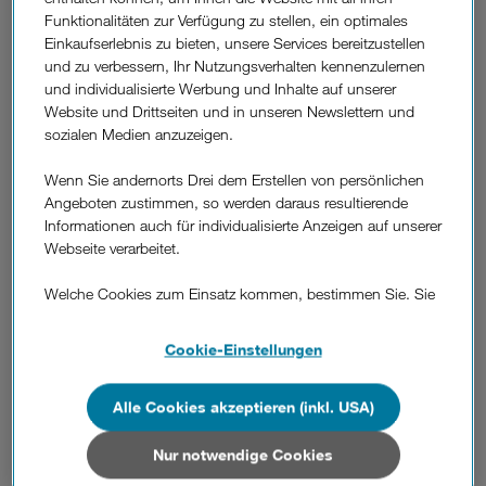
Funktionalitäten zur Verfügung zu stellen, ein optimales
Einkaufserlebnis zu bieten, unsere Services bereitzustellen
und zu verbessern, Ihr Nutzungsverhalten kennenzulernen
und individualisierte Werbung und Inhalte auf unserer
Website und Drittseiten und in unseren Newslettern und
sozialen Medien anzuzeigen.
Wenn Sie andernorts Drei dem Erstellen von persönlichen
Angeboten zustimmen, so werden daraus resultierende
Informationen auch für individualisierte Anzeigen auf unserer
Webseite verarbeitet.
"Nur Outdoor" Sofort verfügbar | Lieferzeit 1-2 Werktage
Welche Cookies zum Einsatz kommen, bestimmen Sie. Sie
können Ihre Zustimmungen später jederzeit wieder ändern.
Details und alle Optionen finden Sie unter „Cookie-
Cookie-Einstellungen
Einstellungen“.
5G Premium WLAN Router Mesh Set 1er
Alle Cookies akzeptieren (inkl. USA)
Wenn Sie allen Cookies zustimmen, werden auch Cookies
von Drittanbietern verarbeitet, die Ihre Daten in Ländern
außerhalb der europäischen Union (z.B. in den USA)
Nur notwendige Cookies
verarbeiten. Sie unterliegen keinem EU-konformen