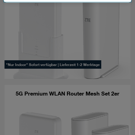
Datenschutzniveau und es stehen keine wirksamen
Rechtsbehelfe zur Verfügung.
Cookies von Unternehmen in Drittstaaten, die ein ähnliches
Datenschutzniveau wie in der Europäischen Union aufweisen
(z.B. Data Privacy Framework), werden wie europäische
Unternehmen behandelt.
Wenn Sie „Nur notwendige Cookies“ wählen, dann sind für
Sie nur jene Cookies im Einsatz, die zur Funktion dieser
"Nur Indoor" Sofort verfügbar | Lieferzeit 1-2 Werktage
Website unerlässlich sind.
5G Premium WLAN Router Mesh Set 2er