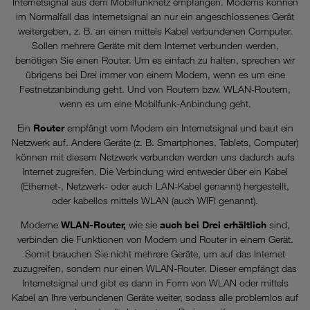
Internetsignal aus dem Mobilfunknetz empfangen. Modems können
im Normalfall das Internetsignal an nur ein angeschlossenes Gerät
weitergeben, z. B. an einen mittels Kabel verbundenen Computer.
Sollen mehrere Geräte mit dem Internet verbunden werden,
benötigen Sie einen Router. Um es einfach zu halten, sprechen wir
übrigens bei Drei immer von einem Modem, wenn es um eine
Festnetzanbindung geht. Und von Routern bzw. WLAN-Routern,
wenn es um eine Mobilfunk-Anbindung geht.
Ein
Router
empfängt vom Modem ein Internetsignal und baut ein
Netzwerk auf. Andere Geräte (z. B. Smartphones, Tablets, Computer)
können mit diesem Netzwerk verbunden werden uns dadurch aufs
Internet zugreifen. Die Verbindung wird entweder über ein Kabel
(Ethernet-, Netzwerk- oder auch LAN-Kabel genannt) hergestellt,
oder kabellos mittels WLAN (auch WIFI genannt).
Moderne
WLAN-Router,
wie sie
auch bei Drei erhältlich
sind,
verbinden die Funktionen von Modem und Router in einem Gerät.
Somit brauchen Sie nicht mehrere Geräte, um auf das Internet
zuzugreifen, sondern nur einen WLAN-Router. Dieser empfängt das
Internetsignal und gibt es dann in Form von WLAN oder mittels
Kabel an Ihre verbundenen Geräte weiter, sodass alle problemlos auf