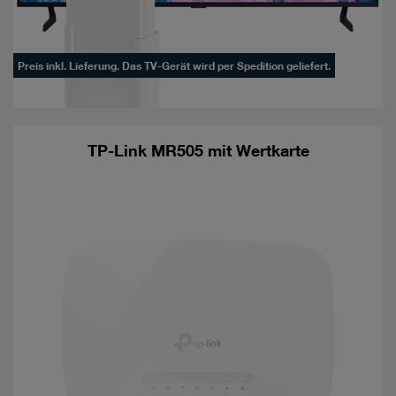
Preis inkl. Lieferung. Das TV-Gerät wird per Spedition geliefert.
TP-Link MR505 mit Wertkarte