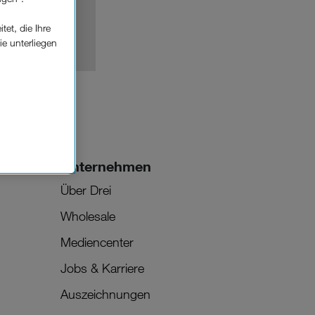
et, die Ihre
ie unterliegen
elfe zur
n der
che
Einsatz, die
Unternehmen
Über Drei
Wholesale
Mediencenter
Jobs & Karriere
Auszeichnungen