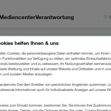
Mediencenter
Verantwortung
essekonferenz
okies helfen Ihnen & uns
beiten Cookies, die personenbezogene Daten enthalten können, um Ihnen 
ren Funktionalitäten zur Verfügung zu stellen, ein optimales Einkaufserlebnis
vices bereitzustellen und zu verbessern, Ihr Nutzungsverhalten kennenzul
isierte Werbung und Inhalte auf unserer Website und Drittseiten und in un
rn und sozialen Medien anzuzeigen.
Jahres-Pressegespräch (21.März 2024)
andernorts Drei dem Erstellen von persönlichen Angeboten zustimmen, s
ultierende Informationen auch für individualisierte Anzeigen auf unserer W
.
ann das Youtube Video nicht angezeigt werden, da Sie dies in de
okies zum Einsatz kommen, bestimmen Sie. Sie können Ihre Zustimmun
Einstellungen nicht erlaubt haben.
wieder ändern. Details und alle Optionen finden Sie unter „Cookie-Einstellu