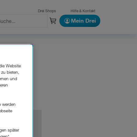
Drei Shops
Hilfe & Kontakt
Mein Drei
en.
die Website
 zu bieten,
ernen und
seren
o werden
ebseite
n Cookie-
gen später
ngen“.