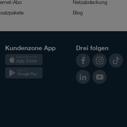
ternet-Abo
Netzabdeckung
satzpakete
Blog
Kundenzone App
Drei folgen
Kundenzone
Facebook
Instagram
TikTok
App
Kundenzone
LinkedIn
YouTube
App