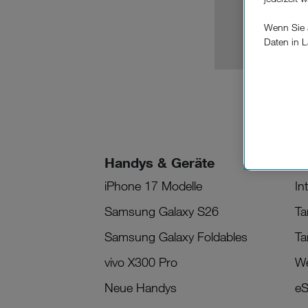
Wenn Sie a
Daten in L
keinem EU
Verfügung
Cookies vo
Europäisc
Unternehm
Wenn Sie „
Handys & Geräte
M
zur Funkti
iPhone 17 Modelle
In
Samsung Galaxy S26
Ta
Samsung Galaxy Foldables
Ta
vivo X300 Pro
We
Neue Handys
eS