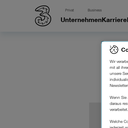
Privat
Business
Unternehmen
Karriere
Pr
Co
Wir verar
mit all ih
unsere Ser
individual
Newslette
Wenn Sie 
daraus res
verarbeitet
Leider k
Welche Co
jederzeit 