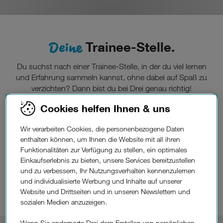
Deine
Trainee-Stelle.
Du suchst nach einer Trainee-Stelle, in der du viel lernen
und Erfahrung sammeln kannst, ohne dabei auf Spaß zu
verzichten? Dann bist du bei Drei genau richtig!
Cookies helfen Ihnen & uns
Deine
Ausbildung.
Wir verarbeiten Cookies, die personenbezogene Daten
enthalten können, um Ihnen die Website mit all ihren
Du hast den Uni-Abschluss in der Tasche oder stehst kurz
Funktionalitäten zur Verfügung zu stellen, ein optimales
vor der Graduierung? Perfekt! Wenn du dich außerdem für
Einkaufserlebnis zu bieten, unsere Services bereitzustellen
die Telekommunikationsbranche interessierst und bereits
und zu verbessern, Ihr Nutzungsverhalten kennenzulernen
erste praktische Erfahrungen in Unternehmen gesammelt
und individualisierte Werbung und Inhalte auf unserer
hast, bewirb dich jederzeit bei uns!
Website und Drittseiten und in unseren Newslettern und
sozialen Medien anzuzeigen.
Wenn Sie andernorts Drei dem Erstellen von persönlichen