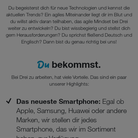
Wenn Sie „Nur notwendige Cookies“ wählen, dann sind für
Du begeisterst dich für neue Technologien und kennst die
Sie nur jene Cookies im Einsatz, die zur Funktion dieser
aktuellen Trends? Ein agiles Miteinander liegt dir im Blut und
Website unerlässlich sind.
du willst aktiv daran teilhaben, das agile Mindset bei Drei
weiter zu entwickeln? Du bist wissbegierig und stellst dich
gern Herausforderungen? Du sprichst fließend Deutsch und
Englisch? Dann bist du genau richtig bei uns!
Du
bekommst.
Bei Drei zu arbeiten, hat viele Vorteile. Das sind ein paar
unserer Highlights:
Das neueste Smartphone:
Egal ob
Apple, Samsung, Huawei oder andere
Marken, wir stellen dir jedes
Smartphone, das wir im Sortiment