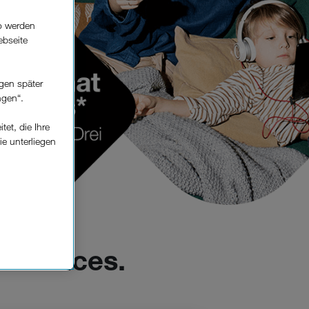
o werden
ebseite
gen später
ngen“.
et, die Ihre
ie unterliegen
elfe zur
n der
che
Services.
Einsatz, die