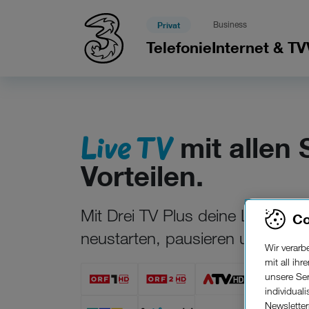
Privat
Business
Telefonie
Internet & TV
Live TV
mit allen 
Vorteilen.
Mit Drei TV Plus deine Lieblings-
Co
neustarten, pausieren und 7 Tag
Wir verar
mit all ih
unsere Ser
individual
Newslette