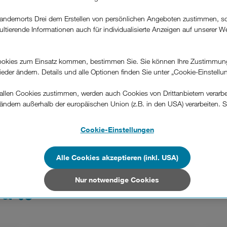
andernorts Drei dem Erstellen von persönlichen Angeboten zustimmen, s
ultierende Informationen auch für individualisierte Anzeigen auf unserer W
.
okies zum Einsatz kommen, bestimmen Sie. Sie können Ihre Zustimmun
wieder ändern. Details und alle Optionen finden Sie unter „Cookie-Einstellu
ten Sie im Basic-Paket, dass nach Ablauf
ket umgestellt wird.
llen Cookies zustimmen, werden auch Cookies von Drittanbietern verarbeit
ändern außerhalb der europäischen Union (z.B. in den USA) verarbeiten. S
-konformen Datenschutzniveau und es stehen keine wirksamen Rechtsbeh
.
Cookie-Einstellungen
n Unternehmen in Drittstaaten, die ein ähnliches Datenschutzniveau wie i
hen Union aufweisen (z.B. Data Privacy Framework), werden wie europäis
Alle Cookies akzeptieren (inkl. USA)
en behandelt.
Nur notwendige Cookies
ahl
unserer Produkte & 
Nur notwendige Cookies“ wählen, dann sind für Sie nur jene Cookies im 
on dieser Website unerlässlich sind.