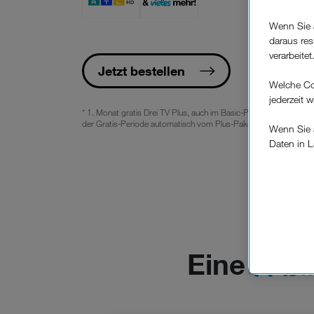
Wenn Sie 
.
daraus res
verarbeitet
Jetzt bestellen
Welche Co
jederzeit 
* 1. Monat gratis Drei TV Plus, auch im Basic-Paket. Bitte beach
der Gratis-Periode automatisch vom Plus-Paket auf das Basic-Pa
Wenn Sie a
Daten in L
keinem EU
Verfügung
Cookies vo
Europäisc
Unternehm
Ausw
Eine
Wenn Sie „
zur Funkti