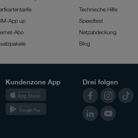
rtkartentarife
Technische Hilfe
IM-App up
Speedtest
ternet-Abo
Netzabdeckung
satzpakete
Blog
Kundenzone App
Drei folgen
Kundenzone
Facebook
Instagram
TikTok
App
Kundenzone
LinkedIn
YouTube
App