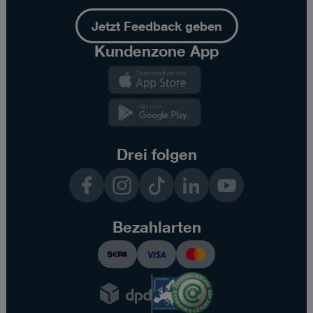
Jetzt Feedback geben
Kundenzone App
Kundenzone
App
Kundenzone
App
Drei folgen
Facebook
Instagram
TikTok
LinkedIn
YouTube
Bezahlarten