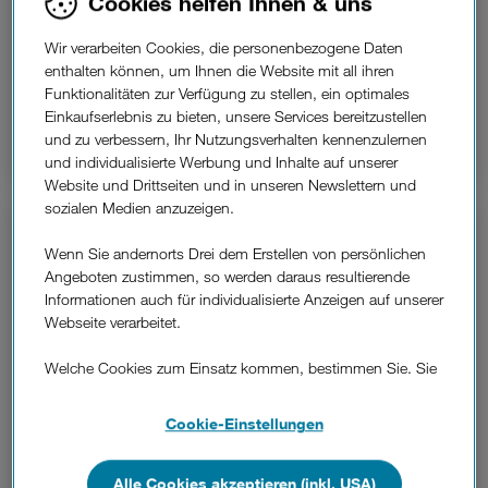
Cookies helfen Ihnen & uns
Erweitern Sie Ihren Business Internet-Tarif mit
Wir verarbeiten Cookies, die personenbezogene Daten
unseren Zusatzpaketen.
enthalten können, um Ihnen die Website mit all ihren
Funktionalitäten zur Verfügung zu stellen, ein optimales
Einkaufserlebnis zu bieten, unsere Services bereitzustellen
Mehr erfahren
und zu verbessern, Ihr Nutzungsverhalten kennenzulernen
und individualisierte Werbung und Inhalte auf unserer
Website und Drittseiten und in unseren Newslettern und
sozialen Medien anzuzeigen.
Wenn Sie andernorts Drei dem Erstellen von persönlichen
Angeboten zustimmen, so werden daraus resultierende
Informationen auch für individualisierte Anzeigen auf unserer
Webseite verarbeitet.
Welche Cookies zum Einsatz kommen, bestimmen Sie. Sie
können Ihre Zustimmungen später jederzeit wieder ändern.
Details und alle Optionen finden Sie unter „Cookie-
Cookie-Einstellungen
Einstellungen“.
Wenn Sie allen Cookies zustimmen, werden auch Cookies
Alle Cookies akzeptieren (inkl. USA)