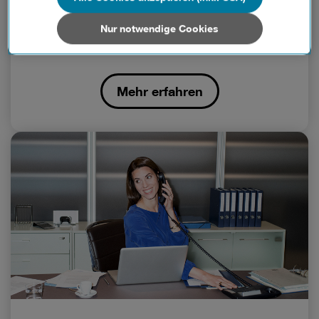
Drei Internetschutz.
von Drittanbietern verarbeitet, die Ihre Daten in Ländern
außerhalb der europäischen Union (z.B. in den USA)
Schützen Sie sich und Ihre Mitarbeiter vor Viren,
Nur notwendige Cookies
verarbeiten. Sie unterliegen keinem EU-konformen
Trojanern, Datenraub und mehr.
Datenschutzniveau und es stehen keine wirksamen
Rechtsbehelfe zur Verfügung.
Mehr erfahren
Cookies von Unternehmen in Drittstaaten, die ein ähnliches
Datenschutzniveau wie in der Europäischen Union aufweisen
(z.B. Data Privacy Framework), werden wie europäische
Unternehmen behandelt.
Wenn Sie „Nur notwendige Cookies“ wählen, dann sind für
Sie nur jene Cookies im Einsatz, die zur Funktion dieser
Website unerlässlich sind.