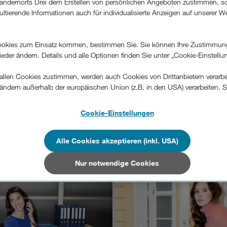
andernorts Drei dem Erstellen von persönlichen Angeboten zustimmen, s
ultierende Informationen auch für individualisierte Anzeigen auf unserer W
.
okies zum Einsatz kommen, bestimmen Sie. Sie können Ihre Zustimmun
wieder ändern. Details und alle Optionen finden Sie unter „Cookie-Einstellu
Drei PassivRufnummer.
llen Cookies zustimmen, werden auch Cookies von Drittanbietern verarbeit
ändern außerhalb der europäischen Union (z.B. in den USA) verarbeiten. S
–
Am Smartphone mit einer zweiten
I
-konformen Datenschutzniveau und es stehen keine wirksamen Rechtsbeh
Rufnummer erreichbar sein.
.
Cookie-Einstellungen
n Unternehmen in Drittstaaten, die ein ähnliches Datenschutzniveau wie i
hen Union aufweisen (z.B. Data Privacy Framework), werden wie europäis
Alle Cookies akzeptieren (inkl. USA)
Mehr erfahren
en behandelt.
Nur notwendige Cookies
Nur notwendige Cookies“ wählen, dann sind für Sie nur jene Cookies im 
on dieser Website unerlässlich sind.