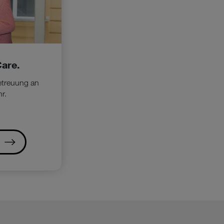
are.
Betreuung an
r.