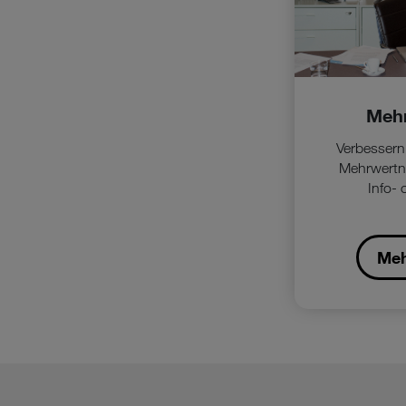
Meh
Verbessern
Mehrwertnu
Info-
Meh