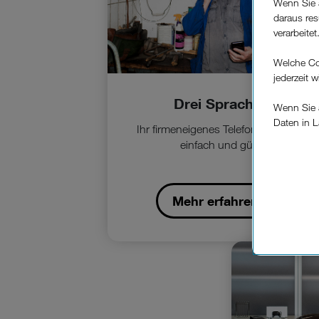
Wenn Sie 
daraus res
verarbeitet
Welche Co
jederzeit 
Drei SprachVPN.
Wenn Sie a
Daten in L
Ihr firmeneigenes Telefonie-Netzwerk 
keinem EU
einfach und günstig.
Verfügung
Cookies vo
Europäisc
Mehr erfahren
Unternehm
Wenn Sie „
zur Funkti