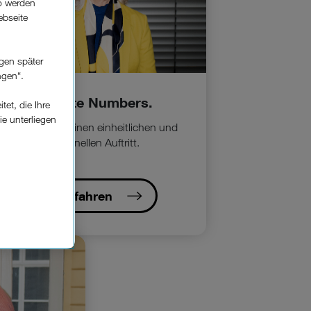
o werden
ebseite
gen später
ngen“.
Corporate Numbers.
et, die Ihre
ie unterliegen
hre Vorwahl für einen einheitlichen und
elfe zur
professionellen Auftritt.
n der
che
Mehr erfahren
Einsatz, die