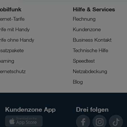
obilfunk
Hilfe & Services
ternet-Tarife
Rechnung
rife mit Handy
Kundenzone
rife ohne Handy
Business Kontakt
satzpakete
Technische Hilfe
oaming
Speedtest
ternetschutz
Netzabdeckung
Blog
Kundenzone App
Drei folgen
Kundenzone
Facebook
Instagram
TikTok
App