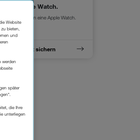
Apple Watch.
Es gibt für jede:n eine Apple Watch.
die Website
 zu bieten,
ernen und
seren
Jetzt sichern
o werden
ebseite
gen später
ngen“.
et, die Ihre
ie unterliegen
elfe zur