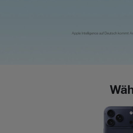
Apple Intelligence auf Deutsch kommt An
Wähl