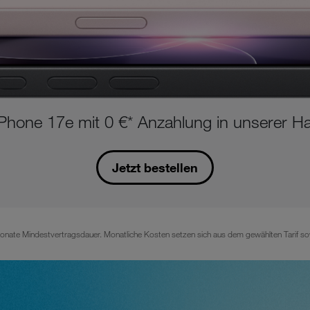
Phone 17e mit 0 €* Anzahlung in unserer Han
Jetzt bestellen
nate Mindestvertragsdauer. Monatliche Kosten setzen sich aus dem gewählten Tarif so