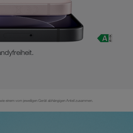
dyfreiheit.
wie einem vom jeweiligen Gerät abhängigen Anteil zusammen.