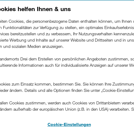
iPad
okies helfen Ihnen & uns
es
Mach mehr. Mit dem iPad.
beiten Cookies, die personenbezogene Daten enthalten können, um Ihnen 
ren Funktionalitäten zur Verfügung zu stellen, ein optimales Einkaufserlebnis
vices bereitzustellen und zu verbessern, Ihr Nutzungsverhalten kennenzul
isierte Werbung und Inhalte auf unserer Website und Drittseiten und in un
Jetzt sichern.
rn und sozialen Medien anzuzeigen.
andernorts Drei dem Erstellen von persönlichen Angeboten zustimmen, s
ultierende Informationen auch für individualisierte Anzeigen auf unserer W
.
okies zum Einsatz kommen, bestimmen Sie. Sie können Ihre Zustimmun
wieder ändern. Details und alle Optionen finden Sie unter „Cookie-Einstellu
llen Cookies zustimmen, werden auch Cookies von Drittanbietern verarbeit
ändern außerhalb der europäischen Union (z.B. in den USA) verarbeiten. S
-konformen Datenschutzniveau und es stehen keine wirksamen Rechtsbeh
.
Cookie-Einstellungen
AirPods und Zubehör.