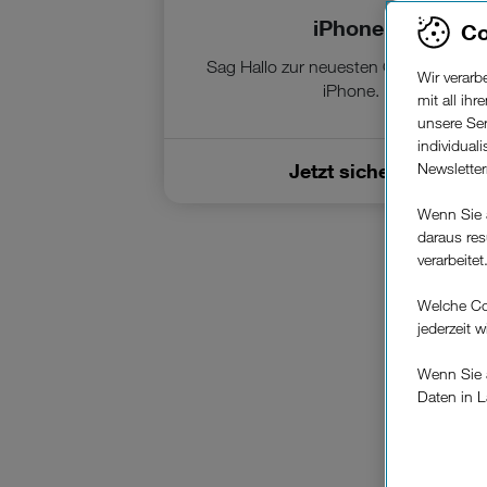
iPhone.
Co
Sag Hallo zur neuesten Generation d
Wir verar
iPhone.
mit all ih
unsere Ser
individual
Jetzt sichern.
Newslette
Wenn Sie 
daraus res
verarbeitet
Welche Co
jederzeit 
Wenn Sie a
Daten in L
keinem EU
Verfügung