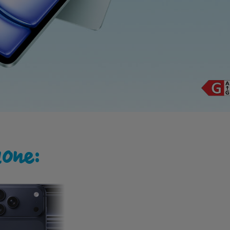
one:
iPhone 16 + Air Pods
4