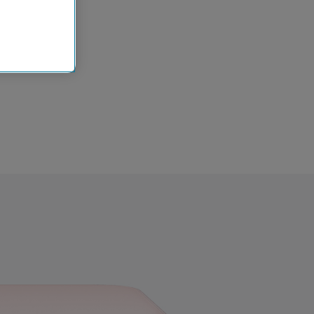
n der
che
Einsatz, die