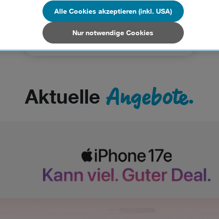
n Unternehmen in Drittstaaten, die ein ähnliches Datenschutzniveau wie i
Bei uns im Drei Shop.
hen Union aufweisen (z.B. Data Privacy Framework), werden wie europäis
Alle Cookies akzeptieren (inkl. USA)
en behandelt.
Nur notwendige Cookies
Drei Shops
Nur notwendige Cookies“ wählen, dann sind für Sie nur jene Cookies im 
on dieser Website unerlässlich sind.
Angebote.
Aktuelle