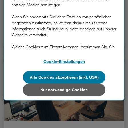
Raumklima-Monitoring
sozialen Medien anzuzeigen.
Tür- und Fenster-Monitoring
Wenn Sie andernorts Drei dem Erstellen von persönlichen
Angeboten zustimmen, so werden daraus resultierende
Informationen auch für individualisierte Anzeigen auf unserer
Webseite verarbeitet.
Mehr Informationen
Welche Cookies zum Einsatz kommen, bestimmen Sie. Sie
können Ihre Zustimmungen später jederzeit wieder ändern.
Details und alle Optionen finden Sie unter „Cookie-
Cookie-Einstellungen
Einstellungen“.
Wenn Sie allen Cookies zustimmen, werden auch Cookies
Alle Cookies akzeptieren (inkl. USA)
von Drittanbietern verarbeitet, die Ihre Daten in Ländern
außerhalb der europäischen Union (z.B. in den USA)
Nur notwendige Cookies
verarbeiten. Sie unterliegen keinem EU-konformen
Datenschutzniveau und es stehen keine wirksamen
Rechtsbehelfe zur Verfügung.
Cookies von Unternehmen in Drittstaaten, die ein ähnliches
Datenschutzniveau wie in der Europäischen Union aufweisen