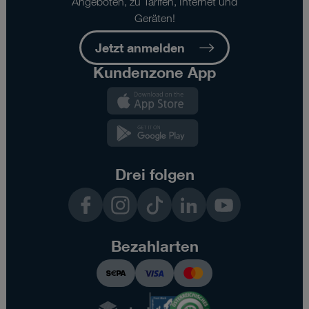
Angeboten, zu Tarifen, Internet und
Geräten!
Jetzt anmelden
Kundenzone App
Kundenzone
App
Kundenzone
App
Drei folgen
Facebook
Instagram
TikTok
LinkedIn
YouTube
Bezahlarten