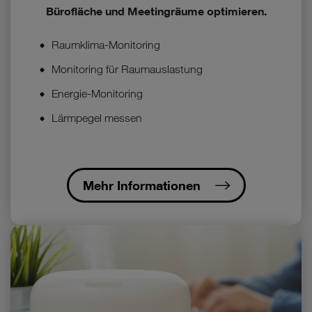
(z.B. Data Privacy Framework), werden wie europäische
Bürofläche und Meetingräume optimieren.
Unternehmen behandelt.
Raumklima-Monitoring
Wenn Sie „Nur notwendige Cookies“ wählen, dann sind für
Sie nur jene Cookies im Einsatz, die zur Funktion dieser
Monitoring für Raumauslastung
Website unerlässlich sind.
Energie-Monitoring
Lärmpegel messen
Mehr Informationen