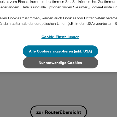
okies zum Einsatz kommen, bestimmen Sie. Sie können Ihre Zustimmun
wieder ändern. Details und alle Optionen finden Sie unter „Cookie-Einstellu
llen Cookies zustimmen, werden auch Cookies von Drittanbietern verarbeit
ändern außerhalb der europäischen Union (z.B. in den USA) verarbeiten. S
-konformen Datenschutzniveau und es stehen keine wirksamen Rechtsbeh
.
Cookie-Einstellungen
n Unternehmen in Drittstaaten, die ein ähnliches Datenschutzniveau wie i
hen Union aufweisen (z.B. Data Privacy Framework), werden wie europäis
Alle Cookies akzeptieren (inkl. USA)
en behandelt.
Nur notwendige Cookies
Nur notwendige Cookies“ wählen, dann sind für Sie nur jene Cookies im 
on dieser Website unerlässlich sind.
zur Routerübersicht