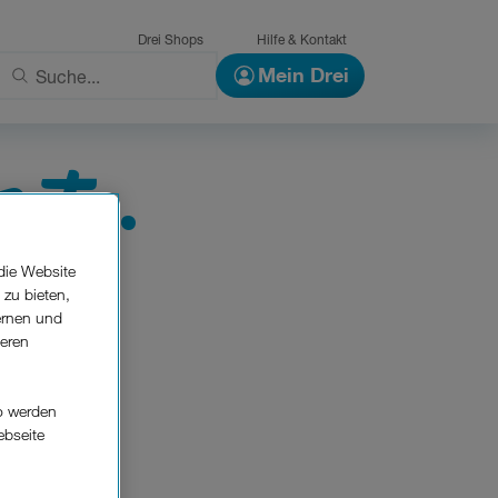
Drei Shops
Hilfe & Kontakt
Mein Drei
rte.
die Website
 zu bieten,
ernen und
seren
o werden
ebseite