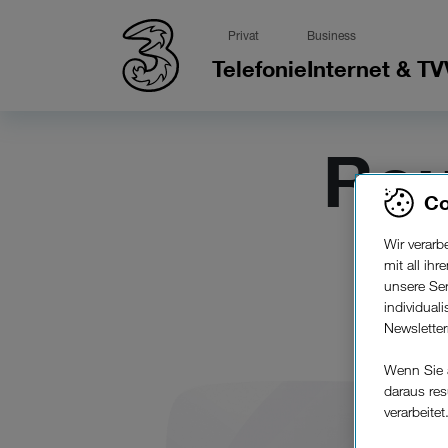
Privat
Business
Telefonie
Internet & TV
Rou
Co
Wir verar
mit all ih
unsere Ser
individual
Newslette
Wenn Sie 
daraus res
verarbeitet