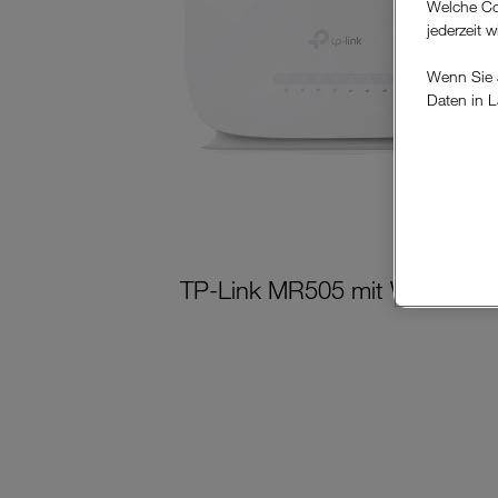
Welche Co
jederzeit 
Wenn Sie a
Daten in L
keinem EU
Verfügung
Cookies vo
Europäisc
Unternehm
TP-Link MR505 mit Wertkarte
Wenn Sie „
zur Funkti