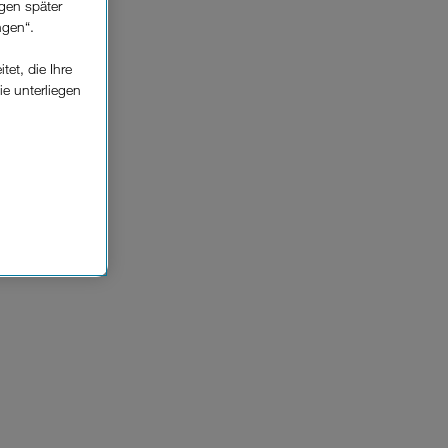
gen später
ngen“.
et, die Ihre
ie unterliegen
elfe zur
n der
che
Einsatz, die