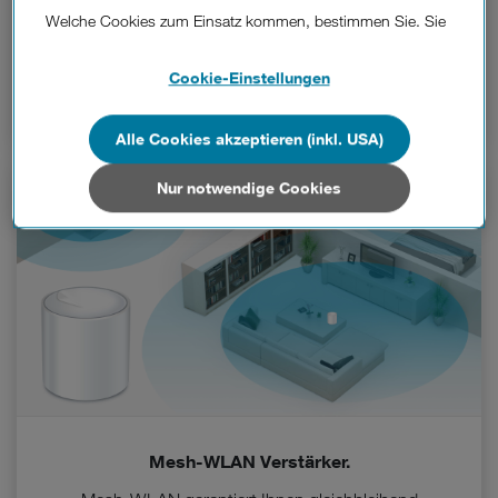
aus starkem Router und modernem TV-Gerät.
Welche Cookies zum Einsatz kommen, bestimmen Sie. Sie
können Ihre Zustimmungen später jederzeit wieder ändern.
Details und alle Optionen finden Sie unter „Cookie-
Cookie-Einstellungen
Mehr erfahren
Einstellungen“.
Wenn Sie allen Cookies zustimmen, werden auch Cookies
Alle Cookies akzeptieren (inkl. USA)
von Drittanbietern verarbeitet, die Ihre Daten in Ländern
außerhalb der europäischen Union (z.B. in den USA)
Nur notwendige Cookies
verarbeiten. Sie unterliegen keinem EU-konformen
Datenschutzniveau und es stehen keine wirksamen
Rechtsbehelfe zur Verfügung.
Cookies von Unternehmen in Drittstaaten, die ein ähnliches
Datenschutzniveau wie in der Europäischen Union aufweisen
(z.B. Data Privacy Framework), werden wie europäische
Unternehmen behandelt.
Wenn Sie „Nur notwendige Cookies“ wählen, dann sind für
Sie nur jene Cookies im Einsatz, die zur Funktion dieser
Mesh-WLAN Verstärker.
Website unerlässlich sind.