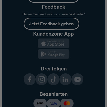
Feedback
Haben Sie Feedback zu unserer Webseite?
Jetzt Feedback geben
Kundenzone App
Kundenzone
App
Kundenzone
App
Drei folgen
Facebook
Instagram
TikTok
LinkedIn
YouTube
Bezahlarten