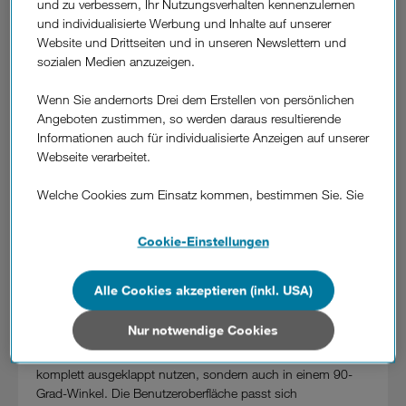
und zu verbessern, Ihr Nutzungsverhalten kennenzulernen
aufgeklappten Zustand ist das Dynamic AMOLED Display
und individualisierte Werbung und Inhalte auf unserer
6,7 Zoll groß. Im zusammengefalteten Zustand ermöglicht
Website und Drittseiten und in unseren Newslettern und
ein 1,1 Zoll Display den schnellen Überblick über
sozialen Medien anzuzeigen.
eingehende Anrufe und Nachrichten. Spezielles Augenmerk
verdienen die hochwertige Verarbeitung sowie die
Wenn Sie andernorts Drei dem Erstellen von persönlichen
versteckten Aluminium-Scharniere, die ein blitzschnelles
Angeboten zustimmen, so werden daraus resultierende
Auf- und Zuklappen ermöglichen und im aufgeklappten
Informationen auch für individualisierte Anzeigen auf unserer
Zustand nicht zu sehen sind. Abgerundet wird das Galaxy Z
Webseite verarbeitet.
Flip durch seine innovative 12 MP Dual-Kamera mit Nacht-
Modus. Drei bietet das neue Kult-Smartphone in Mirror
Welche Cookies zum Einsatz kommen, bestimmen Sie. Sie
Black und Mirror Purple in limitierter Stückzahl auf
können Ihre Zustimmungen später jederzeit wieder ändern.
www.drei.at
und in ausgewählten Drei Shops ab 558 Euro
Details und alle Optionen finden Sie unter „Cookie-
an.
Cookie-Einstellungen
Einstellungen“.
Mehr auf
www.drei.at/samsung-galaxy-z-flip
Alle Cookies akzeptieren (inkl. USA)
Wenn Sie allen Cookies zustimmen, werden auch Cookies
Flexible Handhabung. Innovative Bedienung.
von Drittanbietern verarbeitet, die Ihre Daten in Ländern
Das Samsung Galaxy Z Flip kombiniert die Vorteile eines
außerhalb der europäischen Union (z.B. in den USA)
Nur notwendige Cookies
kompakten Smartphones mit den Vorzügen eines großen
verarbeiten. Sie unterliegen keinem EU-konformen
Displays. Kunden können das Smartphone nicht nur
Datenschutzniveau und es stehen keine wirksamen
komplett ausgeklappt nutzen, sondern auch in einem 90-
Rechtsbehelfe zur Verfügung.
Grad-Winkel. Die Benutzeroberfläche passt sich