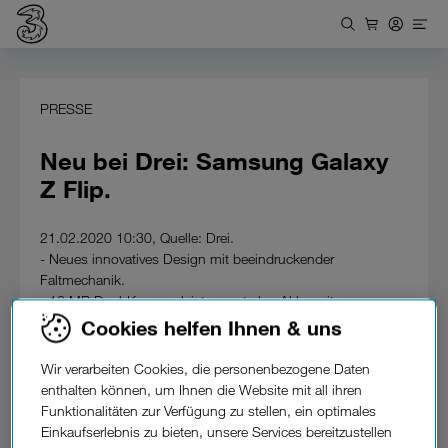
PRESSE
Neu bei Drei: Samsung Galaxy
Z Flip.
21.02.2020 10:30, Quelle: Drei.
- Neues innovatives Design mit beeindruckender
Faltmechanik.
- 12 MP Dual-Kamera, leistungsstarker Akku mit
Schnellladefunktion.
Cookies helfen Ihnen & uns
- Ab 21. Februar 2020 in limitierter Stückzahl ab 558 Euro.
Wir verarbeiten Cookies, die personenbezogene Daten
Galaxy Z Flip, das mit Spannung erwartete neue Falthandy
enthalten können, um Ihnen die Website mit all ihren
von Samsung ist ab 21. Februar 2020 bei Drei erhältlich.
Funktionalitäten zur Verfügung zu stellen, ein optimales
Das Design ist innovativ und ermöglicht ein besonders
Einkaufserlebnis zu bieten, unsere Services bereitzustellen
fließendes Auf- und Zuklappen des Displays. Im