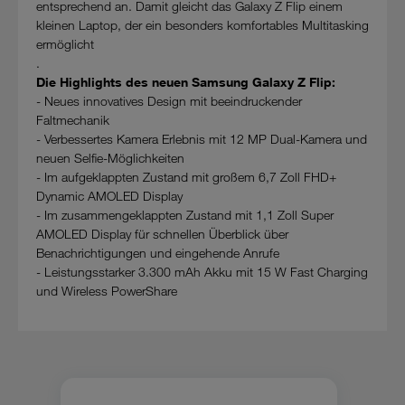
entsprechend an. Damit gleicht das Galaxy Z Flip einem
Cookies von Unternehmen in Drittstaaten, die ein ähnliches
kleinen Laptop, der ein besonders komfortables Multitasking
Datenschutzniveau wie in der Europäischen Union aufweisen
ermöglicht
(z.B. Data Privacy Framework), werden wie europäische
.
Unternehmen behandelt.
Die Highlights des neuen Samsung Galaxy Z Flip:
- Neues innovatives Design mit beeindruckender
Wenn Sie „Nur notwendige Cookies“ wählen, dann sind für
Faltmechanik
Sie nur jene Cookies im Einsatz, die zur Funktion dieser
- Verbessertes Kamera Erlebnis mit 12 MP Dual-Kamera und
Website unerlässlich sind.
neuen Selfie-Möglichkeiten
- Im aufgeklappten Zustand mit großem 6,7 Zoll FHD+
Dynamic AMOLED Display
- Im zusammengeklappten Zustand mit 1,1 Zoll Super
AMOLED Display für schnellen Überblick über
Benachrichtigungen und eingehende Anrufe
- Leistungsstarker 3.300 mAh Akku mit 15 W Fast Charging
und Wireless PowerShare