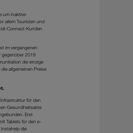
e um inaktive
or allem Touristen und
 Lidl-Connect-Kunden
bst im vergangenen
er gegenüber 2019
unikation die einzige
 die allgemeinen Preise
t.
Infrastruktur für den
chen Gesundheitsakte
ngebunden. Erst
it Tablets für den e-
Instahelp die