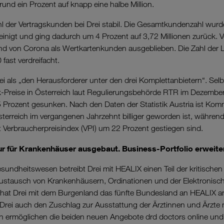
und ein Prozent auf knapp eine halbe Million.
l der Vertragskunden bei Drei stabil. Die Gesamtkundenzahl wurd
nigt und ging dadurch um 4 Prozent auf 3,72 Millionen zurück. V
und von Corona als Wertkartenkunden ausgeblieben. Die Zahl der
fast verdreifacht.
i als „den Herausforderer unter den drei Komplettanbietern“. Sel
nk-Preise in Österreich laut Regulierungsbehörde RTR im Dezemb
 Prozent gesunken. Nach den Daten der Statistik Austria ist Komm
terreich im vergangenen Jahrzehnt billiger geworden ist, während
t Verbraucherpreisindex (VPI) um 22 Prozent gestiegen sind.
tur für Krankenhäuser ausgebaut. Business-Portfolio erweiter
sundheitswesen betreibt Drei mit HEALIX einen Teil der kritischen 
austausch von Krankenhäusern, Ordinationen und der Elektronis
hat Drei mit dem Burgenland das fünfte Bundesland an HEALIX a
 Drei auch den Zuschlag zur Ausstattung der Ärztinnen und Ärzte m
n ermöglichen die beiden neuen Angebote drd doctors online und 