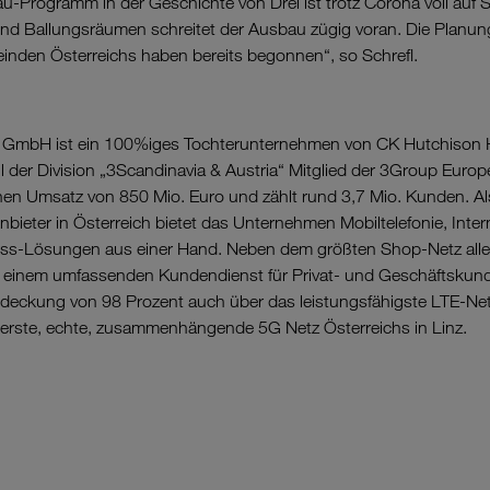
-Programm in der Geschichte von Drei ist trotz Corona voll auf S
d Ballungsräumen schreitet der Ausbau zügig voran. Die Planun
inden Österreichs haben bereits begonnen“, so Schrefl.
a GmbH ist ein 100%iges Tochterunternehmen von CK Hutchison 
 der Division „3Scandinavia & Austria“ Mitglied der 3Group Europe.
nen Umsatz von 850 Mio. Euro und zählt rund 3,7 Mio. Kunden. Al
ieter in Österreich bietet das Unternehmen Mobiltelefonie, Intern
s-Lösungen aus einer Hand. Neben dem größten Shop-Netz aller
 einem umfassenden Kundendienst für Privat- und Geschäftskunde
deckung von 98 Prozent auch über das leistungsfähigste LTE-Net
s erste, echte, zusammenhängende 5G Netz Österreichs in Linz.