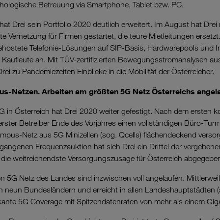
hologische Betreuung via Smartphone, Tablet bzw. PC.
t Drei sein Portfolio 2020 deutlich erweitert. Im August hat Dre
rte Vernetzung für Firmen gestartet, die teure Mietleitungen ersetzt
 gehostete Telefonie-Lösungen auf SIP-Basis, Hardwarepools und 
ür Kaufleute an. Mit TÜV-zertifizierten Bewegungsstromanalysen a
Drei zu Pandemiezeiten Einblicke in die Mobilität der Österreicher.
us-Netzen. Arbeiten am größten 5G Netz Österreichs angela
 5G in Österreich hat Drei 2020 weiter gefestigt. Nach dem ersten 
 erster Betreiber Ende des Vorjahres einen vollständigen Büro-Tu
mpus-Netz aus 5G Minizellen (sog. Qcells) flächendeckend versorg
angenen Frequenzauktion hat sich Drei ein Drittel der vergeben
h die weitreichendste Versorgungszusage für Österreich abgegebe
n 5G Netz des Landes sind inzwischen voll angelaufen. Mittlerweile
len neun Bundesländern und erreicht in allen Landeshauptstädte
fikante 5G Coverage mit Spitzendatenraten von mehr als einem Gig