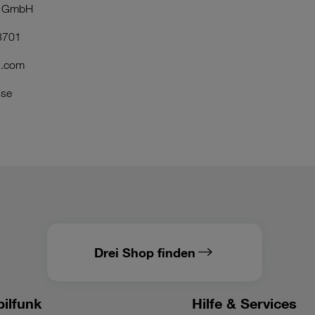
ia GmbH
33701
i.com
sse
Drei Shop finden
ilfunk
Hilfe & Services