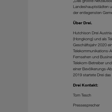
„Das größte Netzausbau
Landeshauptstädten un
der entlegensten Geme
Über Drei.
Hutchison Drei Austri
(Hongkong) und als Teil
Geschäftsjahr 2020 ei
Telekommunikations-Anb
Fernsehen und Busines
Telekom-Betreiber und
einer Bevölkerungs-Ab
2019 startete Drei da
Drei Kontakt:
Tom Tesch
Pressesprecher