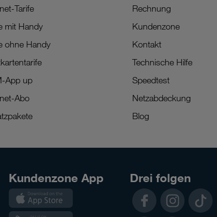
net-Tarife
Rechnung
fe mit Handy
Kundenzone
fe ohne Handy
Kontakt
kartentarife
Technische Hilfe
M-App up
Speedtest
rnet-Abo
Netzabdeckung
tzpakete
Blog
Kundenzone App
Drei folgen
Kundenzone
Facebook
Instagram
TikTok
App
Kundenzone