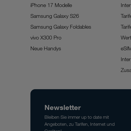
iPhone 17 Modelle
Inter
Samsung Galaxy S26
Tari
Samsung Galaxy Foldables
Tari
vivo X300 Pro
Wert
Neue Handys
eSI
Inte
Zusa
Newsletter
Bleiben Sie immer up to date mit
Angeboten, zu Tarifen, Internet und