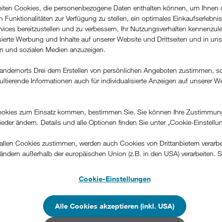
le: Drei.
beiten Cookies, die personenbezogene Daten enthalten können, um Ihnen 
der Geschäftszahlen im ersten Pandemie-Jahr. Drei verzichtet bew
ren Funktionalitäten zur Verfügung zu stellen, ein optimales Einkaufserlebnis
 auf.
vices bereitzustellen und zu verbessern, Ihr Nutzungsverhalten kennenzul
 als Komplettanbieter mit Festnetz-Internet und TV weiter aus. Aktu
isierte Werbung und Inhalte auf unserer Website und Drittseiten und in un
rn und sozialen Medien anzuzeigen.
r Österreichs.
illion Terabyte im Mobilfunknetz von Drei. 5G Ausbau schreitet vor
andernorts Drei dem Erstellen von persönlichen Angeboten zustimmen, s
ultierende Informationen auch für individualisierte Anzeigen auf unserer W
n Jahr seinen Marktanteil als Komplettanbieter für Telekommunikat
.
 Kunden hat Drei vor allem im Festnetz-Internet und als derzeit 
es dazugewonnen. In Summe hat das Unternehmen im Pandemie-Ja
okies zum Einsatz kommen, bestimmen Sie. Sie können Ihre Zustimmun
tszahlen erzielt. Erstmals hat Drei über eine Million Terabyte im 
wieder ändern. Details und alle Optionen finden Sie unter „Cookie-Einstellu
l mehr als im Jahr davor. In den kommenden Jahren wird Drei Rekor
z Österreichs errichten. Statt Kurzarbeit in Anspruch zu nehmen
llen Cookies zustimmen, werden auch Cookies von Drittanbietern verarbeit
ändern außerhalb der europäischen Union (z.B. in den USA) verarbeiten. S
glich offengehalten und die freien Ressourcen genutzt, um sein 
-konformen Datenschutzniveau und es stehen keine wirksamen Rechtsbeh
.
Cookie-Einstellungen
 Februar neuer CEO von Drei:
„Das beste Service ist uns inmitte
n Unternehmen in Drittstaaten, die ein ähnliches Datenschutzniveau wie i
e Ergebnis. Durch Kurzarbeit und Staatshilfen hätten wir den Gewi
hen Union aufweisen (z.B. Data Privacy Framework), werden wie europäis
Alle Cookies akzeptieren (inkl. USA)
e Zukunft wird sich die Tatsache, dass wir verlässlich für unsere 
en behandelt.
en als einmalige Kurzarbeitshilfen. Was wir jedoch brauchen, sind 