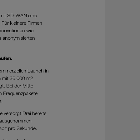
i mit SD-WAN eine
. Für kleinere Firmen
Innovationen wie
us anonymisierten
ufen.
kommerziellen Launch in
rm mit 36.000 m2
t. Bei der Mitte
en Frequenzpakete
n.
 versorgt Drei bereits
n (ausgenommen
abit pro Sekunde.