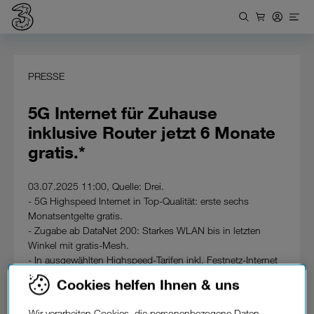
PRESSE
5G Internet für Zuhause
inklusive Router jetzt 6 Monate
gratis.*
03.07.2025 11:00, Quelle: Drei.
- 5G Highspeed Internet in Top-Qualität: erste sechs
Monatsentgelte gratis.
- Zugabe ab DataNet 200: Starkes WLAN bis in letzten
Winkel mit gratis-Mesh.
- In ausgewählten Highspeed-Tarifen inkl. Festnetz-Internet
mit 24-Monatsbindung.
Cookies helfen Ihnen & uns
- Keine Servicepauschale, 9,90 Euro Aktivierungsentgelt.
- Zusätzlich 10% Unlimited Mix Ermäßigung ab zwei
Wir verarbeiten Cookies, die personenbezogene Daten