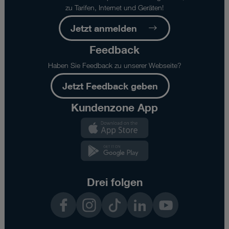
zu Tarifen, Internet und Geräten!
Jetzt anmelden
Feedback
Haben Sie Feedback zu unserer Webseite?
Jetzt Feedback geben
Kundenzone App
Kundenzone
App
Kundenzone
App
Drei folgen
Facebook
Instagram
TikTok
LinkedIn
YouTube